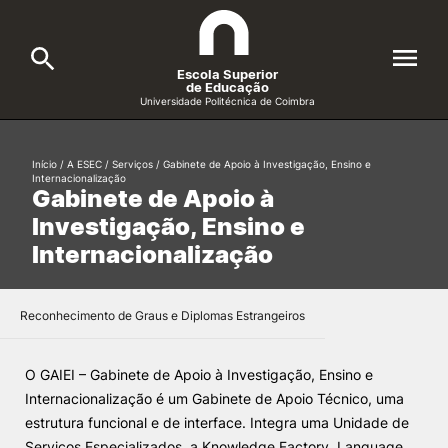
Escola Superior
de Educação
Universidade Politécnica de Coimbra
A ESEC
Search
Início
/
A ESEC
/
Serviços
/
Gabinete de Apoio à Investigação, Ensino e
Internacionalização
Gabinete de Apoio à
Cursos
Investigação, Ensino e
Formative Offer
General
Internacionalização
Candidatos
Docentes
Reconhecimento de Graus e Diplomas Estrangeiros
Search
Investigação e Projetos
O GAIEI – Gabinete de Apoio à Investigação, Ensino e
Internacionalização é um Gabinete de Apoio Técnico, uma
estrutura funcional e de interface. Integra uma Unidade de
Alunos
Serviços Especializados, a Knowledge Factory, Language