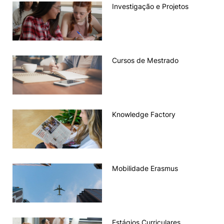
André Martins
Investigação e Projetos
Bruna Silva
Libânia Conceição
Cursos de Mestrado
Sandra Cruz
gaiei-mestrados@esec.pt
Telemóvel: 963358543
Cursos de Mestrado
Knowledge Factory (cursos não
gaiei-kf@esec.pt
conferentes de grau)
Telemóvel: 963358543
Mobilidades Erasmus
ir@esec.pt
Knowledge Factory
Estágios curriculares
gaiei-estagios@esec.pt
Prática Pedagógica
gaiei-
praticapedagogica@esec.pt
Mobilidade Erasmus
Distribuição de serviço docente
gaiei-horarios@esec.pt
e horários
Apoio a pedidos de creditação de
gaiei@esec.pt
curso, Apoio a coordenadores,
Reconhecimento de graus, entre
Estágios Curriculares