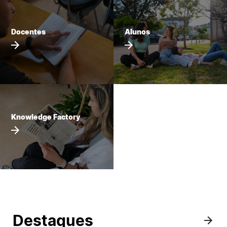
Knowledge Factory
Docentes
Alunos
Candidaturas
Elogio / Sugestão / Reclamação
Contactos
Denúncias
Knowledge Factory
©2026 Instituto Politécnico de Coimbra. Todos os direitos reservados.
Destaques