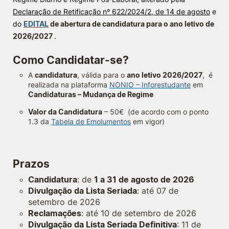
Declaração de Retificação nº 622/2024/2, de 14 de agosto
e
Knowledge Factory
do
EDITAL
de abertura de candidatura para o ano letivo de
2026/2027
.
Candidaturas
Como Candidatar-se?
A
candidatura
, válida para o
ano letivo 2026/2027
, é
realizada na plataforma
NONIO – Inforestudante
em
Candidaturas – Mudança de Regime
Valor da Candidatura
– 50€ (de acordo com o ponto
Elogio / Sugestão / Reclamação
Contactos
Denúncias
1.3 da
Tabela de Emolumentos
em vigor)
©2026 Instituto Politécnico de Coimbra. Todos os direitos reservados.
Prazos
Candidatura
: de
1 a 31 de agosto de 2026
Divulgação da Lista Seriada
: até 07 de
setembro de 2026
Reclamações
: até 10 de setembro de 2026
Divulgação da Lista Seriada Definitiva
: 11 de