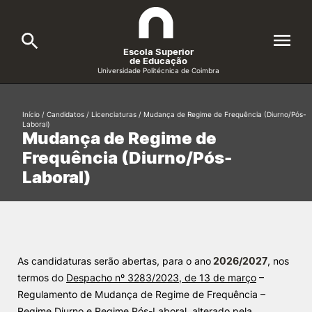
Escola Superior
de Educação
Universidade Politécnica de Coimbra
A ESEC
Search
Início
/
Candidatos
/
Licenciaturas
/
Mudança de Regime de Frequência (Diurno/Pós-
Laboral)
Mudança de Regime de
Cursos
Frequência (Diurno/Pós-
Formative Offer
General
Laboral)
Candidatos
Docentes
Search
Investigação e Projetos
As candidaturas serão abertas, para o ano
2026/2027
, nos
termos do
Despacho nº 3283/2023, de 13 de março
–
Regulamento de Mudança de Regime de Frequência –
Alunos
Regime Diurno e Regime Pós-Laboral, alterado pela