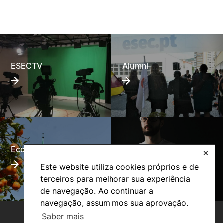
Filesender
José Silva
Miguel Alves
Pedro Celaviza
Encontra-se instalado no parque informático da ESEC, o seguinte
software:
ESECTV
Alumni
Salas de
Sala
Laboratório
Software \ Sala
Informática
10
Multimédia
1 e 2
SPSS
IBM
✓
✓
✗
Statistics
Autodesk
Autocad
✓
✓
✓
Eco-Escola
Internacional
✕
Creative
✓
✓
✓
Cloud
Este website utiliza cookies próprios e de
terceiros para melhorar sua experiência
Acrobat
✓
✓
✓
de navegação. Ao continuar a
navegação, assumimos sua aprovação.
After Effects
✓
✓
✓
Saber mais