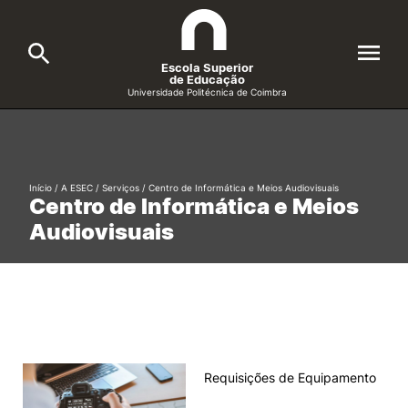
Escola Superior
de Educação
Universidade Politécnica de Coimbra
A ESEC
Search
Cursos
Início
/
A ESEC
/
Serviços
/
Centro de Informática e Meios Audiovisuais
Centro de Informática e Meios
Formative Offer
General
Audiovisuais
Candidatos
Docentes
Search
Investigação e Projetos
Requisições de Equipamento
Alunos