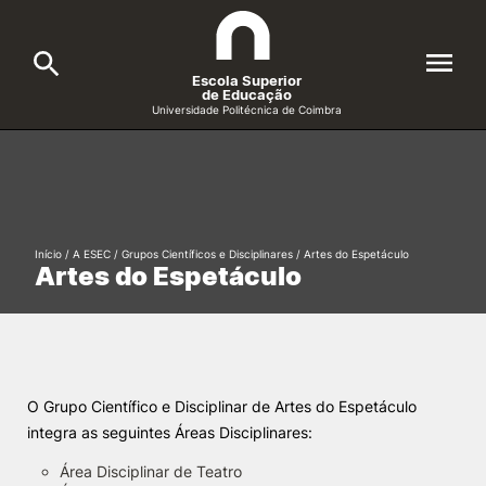
Escola Superior
de Educação
Universidade Politécnica de Coimbra
A ESEC
Search
Cursos
Início
/
A ESEC
/
Grupos Científicos e Disciplinares
/
Artes do Espetáculo
Formative Offer
General
Artes do Espetáculo
Candidatos
Docentes
Search
Investigação e Projetos
O Grupo Científico e Disciplinar de Artes do Espetáculo
integra as seguintes Áreas Disciplinares:
Alunos
Área Disciplinar de Teatro