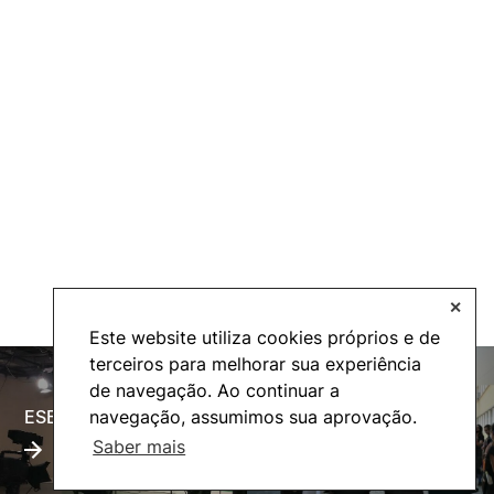
Fernando Ricardo Coelho da Silva Correia
Graça Margarida Ferreira Adónis Torres
Maria do Amparo Carvas Monteiro
Maria Isabel Mendes Lopes
Rui Manuel dos Reis Ferreira
Rui Paulo de Moura Branco Simões
✕
Docentes convidados
Este website utiliza cookies próprios e de
terceiros para melhorar sua experiência
Ana Margarida de Andrade Simões Custódio Vaz
de navegação. Ao continuar a
André Bruno Dias Vaz de Deus Pereira
ESECTV
Alumni
navegação, assumimos sua aprovação.
Saber mais
António Manuel Ferreira da Fonseca
Jonathan Peter Azevedo