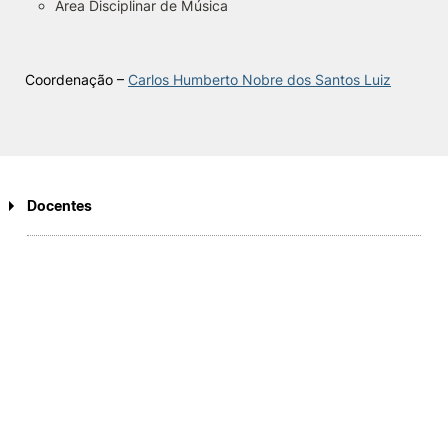
Área Disciplinar de Música
Knowledge Factory
Coordenação –
Carlos Humberto Nobre dos Santos Luiz
Candidaturas
Docentes
Elogio / Sugestão / Reclamação
Contactos
Denúncias
©2026 Instituto Politécnico de Coimbra. Todos os direitos reservados.
Docentes de carreira
Cristina Adriana Toscano de Faria (Coordenadora)
Avelino Rodrigues Correia
Carlos Humberto Nobre dos Santos Luiz
César Augusto Coutinho da Silva Nogueira