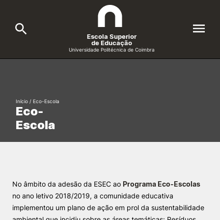
Escola Superior
de Educação
Universidade Politécnica de Coimbra
A ESEC
Search
Cursos
Início
/
Eco-Escola
Eco-
Formative Offer
General
Escola
Candidatos
Docentes
Search
Investigação e Projetos
No âmbito da adesão da ESEC ao
Programa Eco-Escolas
no ano letivo 2018/2019, a comunidade educativa
implementou um plano de ação em prol da sustentabilidade
Alunos
ambiental que incidiu sobre as áreas temáticas: Resíduos,