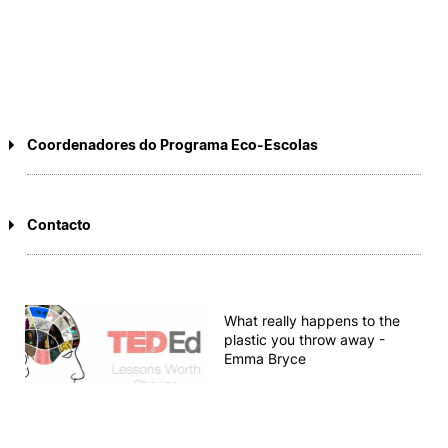
Coordenadores do Programa Eco-Escolas
Ano letivo 2024/2025
Catarina Cruz
Contacto
Dulce Vaz
email | ecoescola@esec.pt
Susana Silveira
Ano letivo 2023/2024
What really happens to the
plastic you throw away -
Dulce Vaz
Emma Bryce
Sílvia Espada
Susana Silveira
Ano letivo 2022/2023