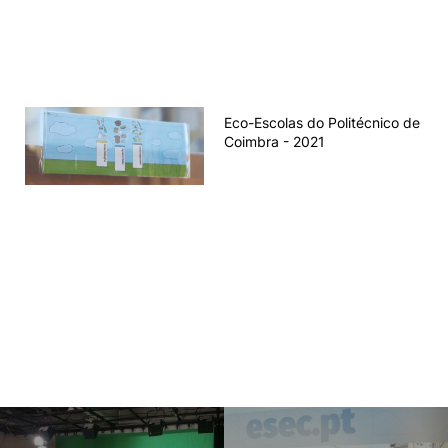
Alda Antunes
Susana Silveira
Ano letivo 2021/2022
Nuno Carvalho
Eco-Escolas do Politécnico de
Ricardo Melo
Coimbra - 2021
Ano letivo 2020/2021
Alda Antunes
Carla Dias
Fátima Oliveira
Ano letivo 2019/2020
Dulce Vaz
Susana Silveira
Ano letivo 2018/2019
Filomena Teixeira