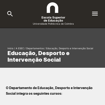
Escola Superior
de Educação
Universidade Politécnica de Coimbra
A ESEC
Search
Cursos
Início
/
A ESEC
/
Departamentos
/
Educação, Desporto e Intervenção Social
Educação, Desporto e
Formative Offer
General
Intervenção Social
Candidatos
Docentes
Search
Investigação e Projetos
O Departamento de Educação, Desporto e Intervenção
Social integra os seguintes cursos:
Alunos