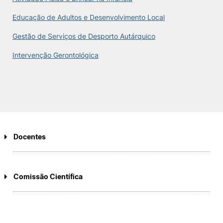
Educação de Adultos e Desenvolvimento Local
Gestão de Serviços de Desporto Autárquic
o
Intervenção Gerontológica
Docentes
Docentes de carreira
Comissão Científica
Alda Dulce Pereira de Sousa Matos
Presidente
António Guilherme Da Cruz Duarte Leal
Sílvia Maria Rodrigues da Cruz Parreiral