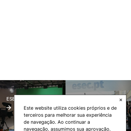
António Sérgio Duarte Lopes Damásio
Artur Manuel Lourenço Tavares dos Anjos Martins
Catarina Isabel Rodrigues Morgado
Dina Isabel Mendes Soeiro
Fernando José Sadio Ramos
Filipa Daniela Correia Marques
Francisco José Ascenso Campos
Maria do Rosário Castiço Barbosa Campos Coelho e Silva
Maria Teresa Henriques da Cunha Martins
ESECTV
Alumni
✕
Mário Miguel Vieira Montez
Este website utiliza cookies próprios e de
terceiros para melhorar sua experiência
Nuno Manuel dos Santos Carvalho
de navegação. Ao continuar a
Ricardo José Espírito Santo de Melo
navegação, assumimos sua aprovação.