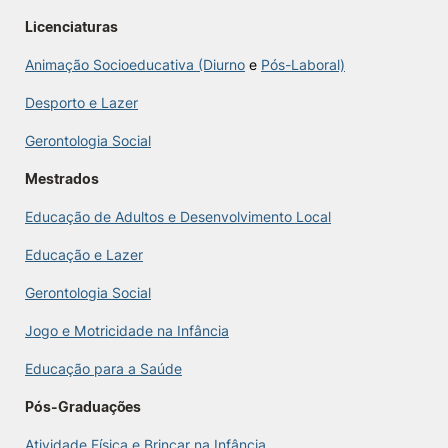
Licenciaturas
Knowledge Factory
Animação Socioeducativa (Diurno
e
Pós-Laboral)
Candidaturas
Desporto e Lazer
Gerontologia Social
Mestrados
Educação de Adultos e Desenvolvimento Local
Elogio / Sugestão / Reclamação
Contactos
Denúncias
©2026 Instituto Politécnico de Coimbra. Todos os direitos reservados.
Educação e Lazer
Gerontologia Social
Jogo e Motricidade na Infância
Educação para a Saúde
Pós-Graduações
Atividade Física e Brincar na Infância