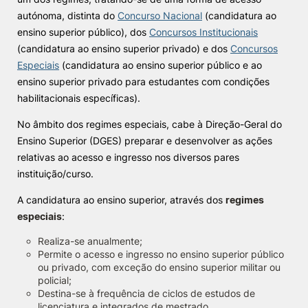
autónoma, distinta do
Concurso Nacional
(candidatura ao
Knowledge Factory
ensino superior público), dos
Concursos Institucionais
(candidatura ao ensino superior privado) e dos
Concursos
Candidaturas
Especiais
(candidatura ao ensino superior público e ao
ensino superior privado para estudantes com condições
habilitacionais específicas).
No âmbito dos regimes especiais, cabe à Direção-Geral do
Ensino Superior (DGES) preparar e desenvolver as ações
Elogio / Sugestão / Reclamação
Contactos
Denúncias
relativas ao acesso e ingresso nos diversos pares
instituição/curso.
©2026 Instituto Politécnico de Coimbra. Todos os direitos reservados.
A candidatura ao ensino superior, através dos
regimes
especiais
:
Realiza-se anualmente;
Permite o acesso e ingresso no ensino superior público
ou privado, com exceção do ensino superior militar ou
policial;
Destina-se à frequência de ciclos de estudos de
licenciatura e integrados de mestrado.