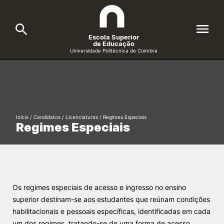
Escola Superior
de Educação
Universidade Politécnica de Coimbra
A ESEC
Search
Cursos
Início
/
Candidatos
/
Licenciaturas
/
Regimes Especiais
Formative Offer
General
Regimes Especiais
Candidatos
Docentes
Search
Investigação e Projetos
Os regimes especiais de acesso e ingresso no ensino
superior destinam-se aos estudantes que reúnam condições
habilitacionais e pessoais específicas, identificadas em cada
Alunos
um dos regimes, tratando-se de uma forma de acesso