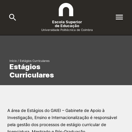
Escola Superior
de Educação
Universidade Politécnica de Coimbra
A ESEC
Search
Cursos
Início
/
Estágios Curriculares
Estágios
Formative Offer
General
Curriculares
Candidatos
Docentes
Search
Investigação e Projetos
A área de Estágios do GAIEI – Gabinete de Apoio à
Investigação, Ensino e Internacionalização é responsável
pela gestão dos processos de estágio curricular de
Alunos
licenciatura, Mestrado e Pós-Graduação.