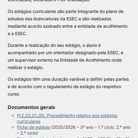
Knowledge Factory
Os estágios curriculares são parte integrante do plano de
estudos das licenciaturas da ESEC e são realizados
mediante acordo assinado entre a entidade de acolhimento
Candidaturas
e a ESEC.
Durante a realização do seu estágio, o aluno é
acompanhado por um orientador designado pela ESEC, e
um supervisor externo na Entidade de Acolhimento onde
realizar o estágio.
Elogio / Sugestão / Reclamação
Contactos
Denúncias
©2026 Instituto Politécnico de Coimbra. Todos os direitos reservados.
​Os estágios têm uma duração variável a definir pelas partes
e de acordo com o regulamento de estágio do respetivo
curso.
Documentos gerais
Pr2_02_01_00_ Procedimento relativo aos estágios
curriculares
Ficha de estágio
(2025/2026 – 3º ano – 1.º ciclo, 2.º ano
– 2.º ciclo)