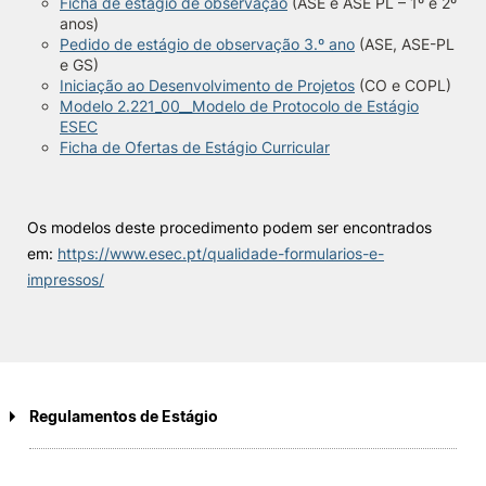
Ficha de estágio de observação
(ASE e ASE PL – 1º e 2º
anos)
Pedido de estágio de observação 3.º ano
(ASE, ASE-PL
e GS)
Iniciação ao Desenvolvimento de Projetos
(CO e COPL)
Modelo 2.221_00__Modelo de Protocolo de Estágio
ESEC
Ficha de Ofertas de Estágio Curricular
Os modelos deste procedimento podem ser encontrados
em:
https://www.esec.pt/qualidade-formularios-e-
impressos/
Regulamentos de Estágio
LICENCIATURAS