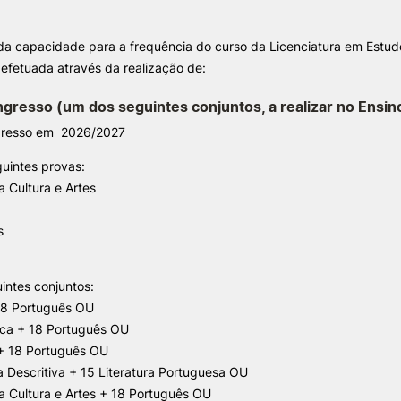
da capacidade para a frequência do curso da Licenciatura em Estud
ALUNOS
KNOWLEDGE FAC
e Offer
General
 efetuada através da realização de:
Bolsas
Pós-Graduações
ngresso (um dos seguintes conjuntos, a realizar no Ensin
Calendários
Formação Especializada
Search
gresso em 2026/2027
Horários
Microcredenciações
Recursos
Escola de Línguas
uintes provas:
Regulamentos e Despachos
a Cultura e Artes
Estatutos Especiais
Provedor do Estudante
s
intes conjuntos:
 18 Português OU
ca + 18 Português OU
 + 18 Português OU
 Descritiva + 15 Literatura Portuguesa OU
da Cultura e Artes + 18 Português OU