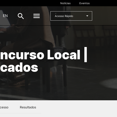
Notícias
Eventos
|
EN
Acesso Rápido
DOCENTES
ncurso Local |
oladas
Formulários
Artes Visuais
icados
Recursos
Pesquisa Docentes
Acesso
Resultados