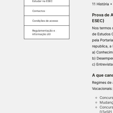
Condições de acesso
Estudar na ESEC
11 História 
Regulamentação e
Candidaturas
Contactos
informação útil
Prova de A
Regulamentação e
ESEC)
Condições de acesso
informação útil
Nos termos d
Regulamentação e
de Estudos 
informação útil
pela Portari
republica, 
a) Conhecim
b) Desempen
c) Entrevist
A que can
Regimes de a
Vocacionais:
Concurs
Mudança
Concurso
DTeSP) 