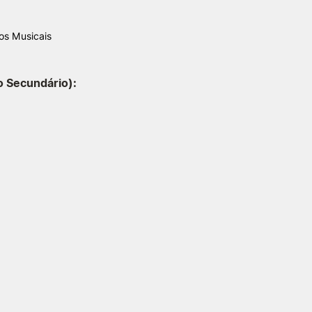
os Musicais
TORY
CANDIDATURAS
Processo
o Secundário):
Propinas e Taxas
Calendário
Listas de Seriação e de
Colocação