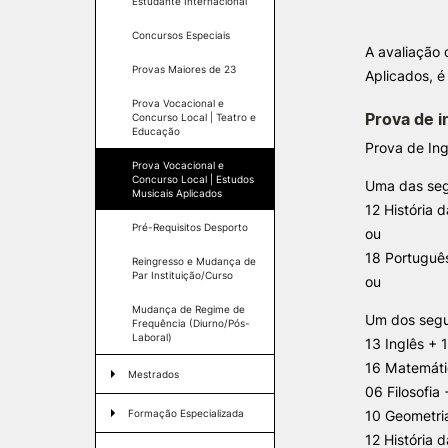
Estudante Internacional
Concursos Especiais
A avaliação 
INVESTIGAÇÃO E
Formativ
Provas Maiores de 23
PROJETOS
Aplicados, é
Prova Vocacional e
Prova de i
Concurso Local | Teatro e
Projetos de
Educação
Investigação/Intervenção
Prova de In
Prémios e Distinções
Prova Vocacional e
Concurso Local | Estudos
Núcleos de Investigação
Uma das seg
Musicais Aplicados
Laboratório ROBOCORP
12 História d
Publicações
Pré-Requisitos Desporto
ou
Redes
18 Portuguê
Reingresso e Mudança de
Arquivo
Par Instituição/Curso
ou
Mudança de Regime de
Um dos segu
Frequência (Diurno/Pós-
Laboral)
13 Inglês +
16 Matemáti
Mestrados
06 Filosofia
Condições de acesso
Formação Especializada
10 Geometria
12 História 
Candidaturas