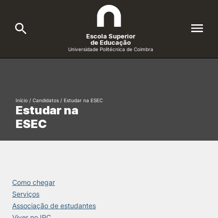
Escola Superior
de Educação
Universidade Politécnica de Coimbra
A ESEC
Search
Cursos
Início
/
Candidatos
/
Estudar na ESEC
Estudar na
Formative Offer
General
ESEC
Candidatos
Docentes
Search
Investigação e Projetos
Como chegar
Serviços
Associação de estudantes
Alunos
Viver no IPC