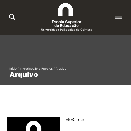
Escola Superior
de Educação
Universidade Politécnica de Coimbra
A ESEC
Search
Cursos
Início
/
Investigação e Projetos
/
Arquivo
Formative Offer
General
Arquivo
Candidatos
Docentes
Search
Investigação e Projetos
ESECTour
Alunos