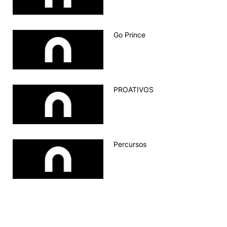
Knowledge Factory
Go Prince
Candidaturas
PROATIVOS
Elogio / Sugestão / Reclamação
Contactos
Denúncias
©2026 Instituto Politécnico de Coimbra. Todos os direitos reservados.
Percursos