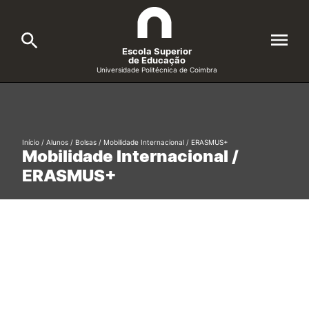
Escola Superior
de Educação
Universidade Politécnica de Coimbra
A ESEC
Search
Cursos
Início
/
Alunos
/
Bolsas
/
Mobilidade Internacional / ERASMUS+
Mobilidade Internacional /
Formative Offer
General
ERASMUS+
Candidatos
Docentes
Search
Investigação e Projetos
Alunos