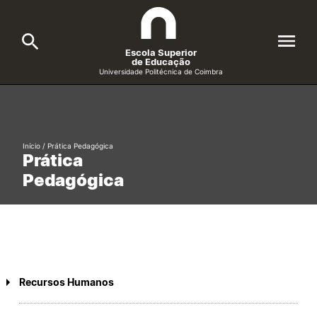
Escola Superior
de Educação
Universidade Politécnica de Coimbra
A ESEC
Search
Cursos
Início
/
Prática Pedagógica
Prática
Formative Offer
General
Pedagógica
Candidatos
Docentes
Search
Investigação e Projetos
Recursos Humanos
Alunos