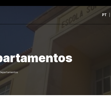
PT
CURSOS
CANDIDATOS
rch
CTeSP
Unidades Curriculares Is
partamentos
Formação Especializada
CTeSP
Licenciaturas
Licenciaturas
Mestrados
Mestrados
Microcredenciações
Formação Especializada
Departamentos
Pós-Graduações
Estudar na ESEC
Contactos