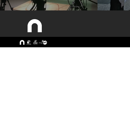
Sitemap
A ESEC
Cursos
Missão e Objetivos
CTeSP
Órgãos de Gestão
Licenciatu
Departamentos
Mestrado
Grupos Científicos e
Pós-Grad
Disciplinares
Formação 
Núcleos de Investigação
Cursos Liv
Serviços
Pessoas
Documentos Estratégicos
ESEC em Números
Contactos / Localização