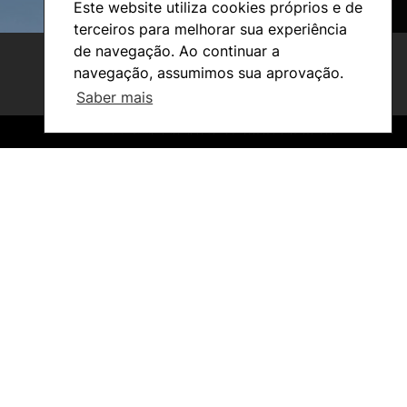
Este website utiliza cookies próprios e de
terceiros para melhorar sua experiência
de navegação. Ao continuar a
navegação, assumimos sua aprovação.
Saber mais
©2026 Instituto Politécnico de Coimbra. Todos os direitos reservados.
©2026 Instituto Politécnico de Coimbra. Todos os direitos reservados.
Investigação e Projetos
Núcleos de Investigação
Laboratório ROBOCORP
Publicações
Redes
Arquivo