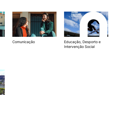
e Offer
General
ALUNOS
KNOWLEDGE FAC
Search
Bolsas
Pós-Graduações
Calendários
Formação Especializada
Horários
Microcredenciações
Comunicação
Educação, Desporto e
Recursos
Escola de Línguas
Intervenção Social
Regulamentos e Despachos
Estatutos Especiais
Provedor do Estudante