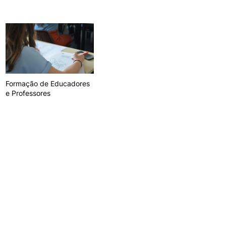
TORY
CANDIDATURAS
Processo
Propinas e Taxas
Calendário
Formação de Educadores
Listas de Seriação e de
e Professores
Colocação