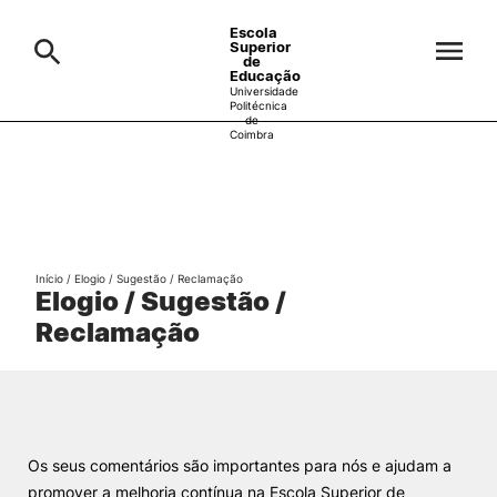
Escola
Superior
de
Educação
Universidade
Politécnica
de
Coimbra
A ESEC
Search
Cursos
Formative Offer
General
Início
/
Elogio / Sugestão / Reclamação
Candidatos
Elogio / Sugestão /
Reclamação
Docentes
Search
Investigação e Projetos
Os seus comentários são importantes para nós e ajudam a
Alunos
promover a melhoria contínua na Escola Superior de