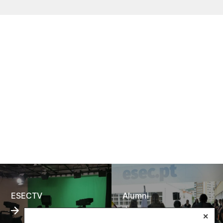
ESECTV
Alumni
✕