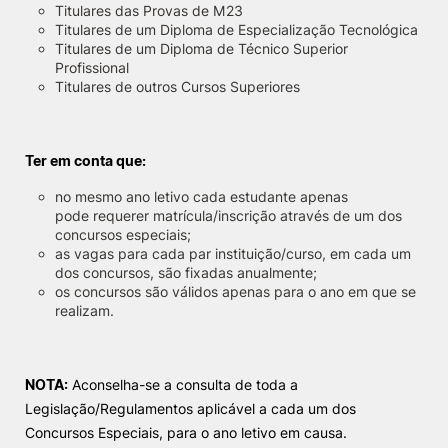
Titulares das
Provas de M23
Titulares de um Diploma de Especialização Tecnológica
Knowledge Factory
Titulares de um Diploma de Técnico Superior
Profissional
Titulares de outros Cursos Superiores
Candidaturas
Ter em conta que:
no mesmo ano letivo cada estudante apenas
pode requerer matrícula/inscrição através de um dos
Elogio / Sugestão / Reclamação
Contactos
Denúncias
concursos especiais;
©2026 Instituto Politécnico de Coimbra. Todos os direitos reservados.
as vagas para cada par instituição/curso, em cada um
dos concursos, são fixadas anualmente;
os concursos são válidos apenas para o ano em que se
realizam.
NOTA:
Aconselha-se a consulta de toda a
Legislação/Regulamentos aplicável a cada um dos
Concursos Especiais, para o ano letivo em causa.