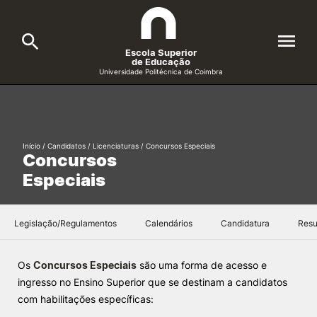
Escola Superior
de Educação
Universidade Politécnica de Coimbra
A ESEC
Search
Cursos
Início
/
Candidatos
/
Licenciaturas
/
Concursos Especiais
Concursos
Formative Offer
General
Especiais
Candidatos
Docentes
Legislação/Regulamentos
Calendários
Candidatura
Resu
Search
Investigação e Projetos
Os
Concursos Especiais
são uma forma de acesso e
ingresso no Ensino Superior que se destinam a candidatos
com habilitações específicas:
Alunos