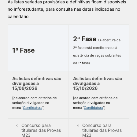
As listas seriadas provisórias e definitivas ficam disponíveis
no Inforestudante, para consulta nas datas indicadas no
Knowledge Factory
calendário.
Candidaturas
2ª Fase
(A abertura da
2ª fase está condicionada à
1ª Fase
existência de vagas sobrantes
da 1ª fase)
Elogio / Sugestão / Reclamação
Contactos
Denúncias
©2026 Instituto Politécnico de Coimbra. Todos os direitos reservados.
As listas definitivas são
As listas definitivas são
divulgadas a
divulgadas a
15/09/2026
15/10/2026
[de acordo com critérios de
[de acordo com critérios de
seriação divulgados no
seriação divulgados no
menu “
Candidatura
“]
menu “
Candidatura
“]
Concurso para
Concurso para
titulares das Provas
titulares das Provas
M23
M23