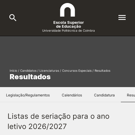
Escola Superior
de Educação
Universidade Politécnica de Coimbra
A ESEC
Search
Cursos
Início
/
Candidatos
/
Licenciaturas
/
Concursos Especiais
/
Resultados
Formative Offer
General
Resultados
Candidatos
Docentes
Legislação/Regulamentos
Calendários
Candidatura
Resu
Search
Investigação e Projetos
Listas de seriação para o ano
letivo 2026/2027
Alunos