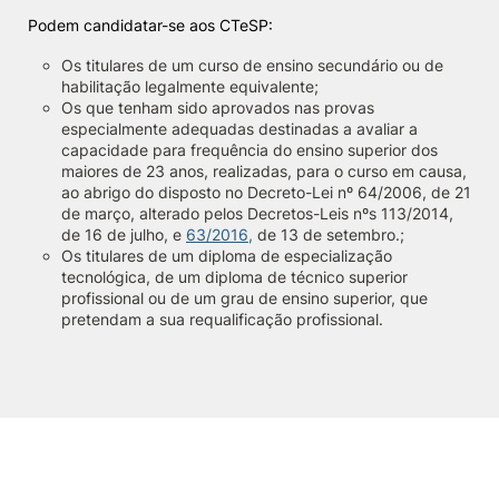
Podem candidatar-se aos CTeSP:
Knowledge Factory
Os titulares de um curso de ensino secundário ou de
habilitação legalmente equivalente;
Candidaturas
Os que tenham sido aprovados nas provas
especialmente adequadas destinadas a avaliar a
capacidade para frequência do ensino superior dos
maiores de 23 anos, realizadas, para o curso em causa,
ao abrigo do disposto no Decreto-Lei nº 64/2006, de 21
de março, alterado pelos Decretos-Leis nºs 113/2014,
de 16 de julho, e
63/2016
,
de 13 de setembro.;
Elogio / Sugestão / Reclamação
Contactos
Denúncias
Os titulares de um diploma de especialização
tecnológica, de um diploma de técnico superior
©2026 Instituto Politécnico de Coimbra. Todos os direitos reservados.
profissional ou de um grau de ensino superior, que
pretendam a sua requalificação profissional.