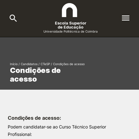
Escola Superior
de Educação
Universidade Politécnica de Coimbra
A ESEC
Search
Cursos
Início
/
Candidatos
/
CTeSP
/
Condições de acesso
Condições de
Formative Offer
General
acesso
Candidatos
Docentes
Search
Investigação e Projetos
Condições de acesso:
Podem candidatar-se ao Curso Técnico Superior
Alunos
Profissional: