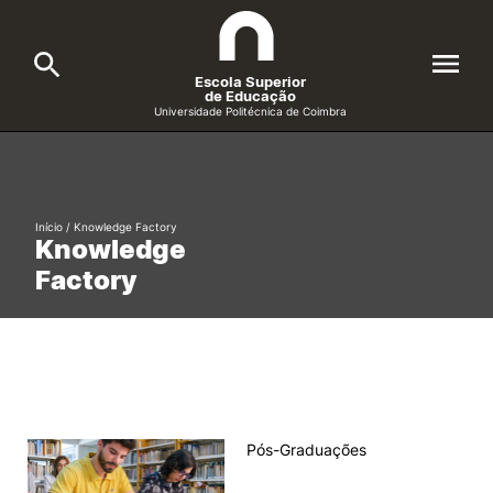
Escola Superior
de Educação
Universidade Politécnica de Coimbra
A ESEC
Search
Cursos
Início
/
Knowledge Factory
Knowledge
Formative Offer
General
Factory
Candidatos
Docentes
Search
Investigação e Projetos
Pós-Graduações
Alunos