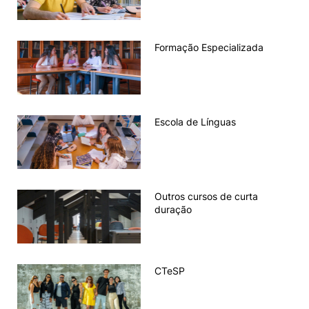
Knowledge Factory
Formação Especializada
Candidaturas
Escola de Línguas
Elogio / Sugestão / Reclamação
Contactos
Denúncias
©2026 Instituto Politécnico de Coimbra. Todos os direitos reservados.
Outros cursos de curta
duração
CTeSP