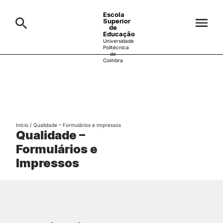
Escola
Superior
de
Educação
Universidade
Politécnica
de
Coimbra
A ESEC
Search
Cursos
Formative Offer
General
Início
/
Qualidade – Formulários e Impressos
Candidatos
Qualidade –
Formulários e
Docentes
Search
Impressos
Investigação e Projetos
Alunos