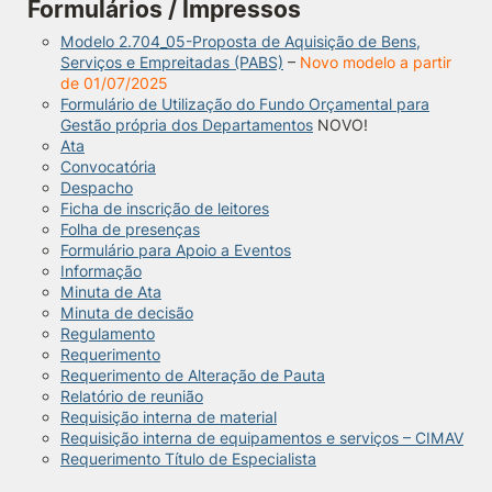
Formulários / Impressos
Knowledge Factory
Modelo 2.704_05-Proposta de Aquisição de Bens,
Serviços e Empreitadas (PABS)
–
Novo modelo a partir
de 01/07/2025
Candidaturas
Formulário de Utilização do Fundo Orçamental para
Gestão própria dos Departamentos
NOVO!
Ata
Convocatória
Despacho
Ficha de inscrição de leitores
Folha de presenças
Elogio / Sugestão / Reclamação
Contactos
Denúncias
Formulário para Apoio a Eventos
Informação
©2026 Instituto Politécnico de Coimbra. Todos os direitos reservados.
Minuta de Ata
Minuta de decisão
Regulamento
Requerimento
Requerimento de Alteração de Pauta
Relatório de reunião
Requisição interna de material
Requisição interna de equipamentos e serviços – CIMAV
Requerimento Título de Especialista