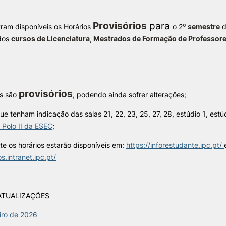
e Offer
General
Provisórios
para
ram disponíveis os Horários
o 2
º semestre
d
ALUNOS
KNOWLEDGE FAC
dos
cursos de Licenciatura, Mestrados de Formação de Professor
Search
Bolsas
Pós-Graduações
Calendários
Formação Especializada
Horários
Microcredenciações
Recursos
Escola de Línguas
provisórios
os são
, podendo ainda sofrer alterações;
Regulamentos e Despachos
Estatutos Especiais
que tenham indicação das salas 21, 22, 23, 25, 27, 28, estúdio 1, estú
Provedor do Estudante
 Polo II da ESEC
;
e os horários estarão disponíveis em:
https://inforestudante.ipc.pt/
os.intranet.ipc.pt/
ATUALIZAÇÕES
iro de 2026