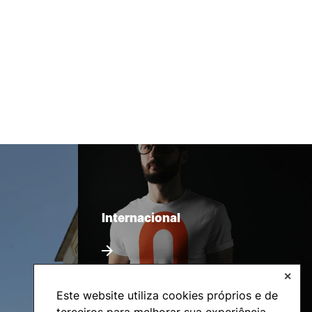
Internacional
✕
Este website utiliza cookies próprios e de
terceiros para melhorar sua experiência