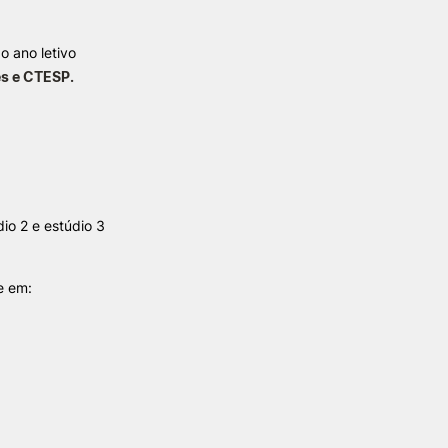
o ano letivo
TORY
CANDIDATURAS
es e CTESP.
Processo
Propinas e Taxas
Calendário
Listas de Seriação e de
Colocação
dio 2 e estúdio 3
e em: