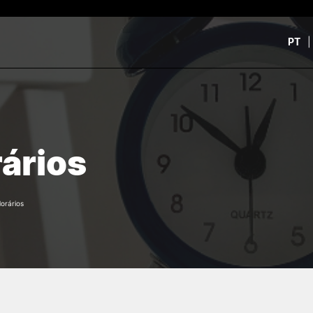
PT
CURSOS
CANDIDATOS
rch
CTeSP
Unidades Curriculares Is
ários
Formação Especializada
CTeSP
Licenciaturas
Licenciaturas
Mestrados
Mestrados
Microcredenciações
Formação Especializada
orários
Pós-Graduações
Estudar na ESEC
Contactos