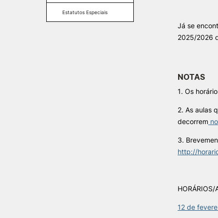
Formativ
Estatutos Especiais
Já se encont
INVESTIGAÇÃO E
PROJETOS
2025/2026 
Projetos de
Investigação/Intervenção
NOTAS
Prémios e Distinções
Núcleos de Investigação
1. Os horári
Laboratório ROBOCORP
2. As aulas 
Publicações
decorrem
no
Redes
Arquivo
3. Brevement
http://horari
HORÁRIOS/
12 de fevere