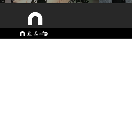
Sitemap
A ESEC
Cursos
Missão e Objetivos
CTeSP
Órgãos de Gestão
Licenciatu
Departamentos
Mestrado
Grupos Científicos e
Pós-Grad
Disciplinares
Formação 
Núcleos de Investigação
Cursos Liv
Serviços
Pessoas
Documentos Estratégicos
ESEC em Números
Contactos / Localização