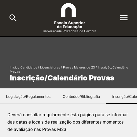
Escola Superior
de Educação
Universidade Politécnica de Coimbra
A ESEC
Search
Cursos
Início
/
Candidatos
/
Licenciaturas
/
Provas Maiores de 23
/
Inscrição/Calendário
Provas
Formative Offer
General
Inscrição/Calendário Provas
Candidatos
Docentes
Legislação/Regulamentos
Conteúdo/Bibliografia
Inscrição/Cal
Search
Investigação e Projetos
Deverá consultar regularmente esta página para se informar
das datas e locais de realização dos diferentes momentos
de avaliação nas Provas M23.
Alunos