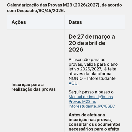
Calendarização das Provas M23 (2026/2027), de acordo
Knowledge Factory
com Despacho/SC/45/2026:
Ações
Datas
Candidaturas
De 27 de março a
20 de abril de
2026
A inscrição para as
provas, válida para o ano
Elogio / Sugestão / Reclamação
Contactos
Denúncias
letivo 2026/2027, é feita
através da plataforma
©2026 Instituto Politécnico de Coimbra. Todos os direitos reservados.
NONIO – Inforestudante
AQUI
Inscrição para a
realização das provas
Seguir passo a passo o
Manual de inscrição nas
Provas M23 no
Inforestudante_IPC/ESEC
Antes de efetuar a
inscrição nas provas,
consultar os documentos
necessários para o efeito