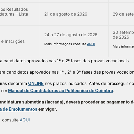
dos Resultados
aturas – Lista
21 de agosto de 2026
29 de set
30 setembr
24 a 27 de agosto de 2026
de 2026
 e Inscrições
Mais informações consulte
AQUI
Mais informa
a candidatos aprovados nas 1ª e 2ª fases das provas vocacionais
ara candidatos aprovados nas 1ª , 2ª e 3ª fases das provas vocacion
uras decorrem
ONLINE
nos prazos indicados. Antes de prosseguir co
 o
»
Manual de Candidaturas ao Politécnico de Coimbra
.
andidatura submetida (lacrada), deverá proceder ao pagamento 
la de Emolumentos
em vigor.
–
consulte
AQUI