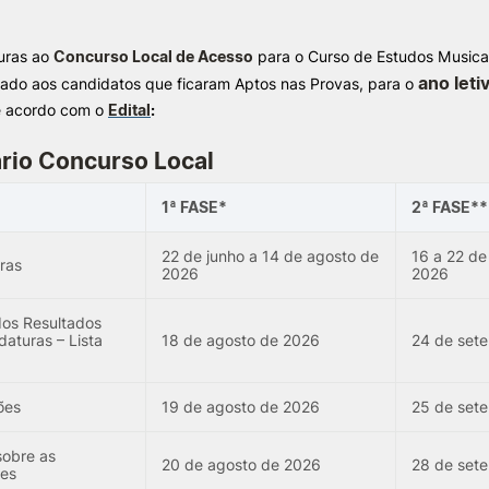
uras ao
Concurso Local de Acesso
para o Curso de Estudos Musica
ALUNOS
KNOWLEDGE FAC
e Offer
General
ano let
nado aos candidatos que ficaram Aptos nas Provas, para o
e acordo com o
Edital
:
Bolsas
Pós-Graduações
Calendários
Formação Especializada
Search
rio Concurso Local
Horários
Microcredenciações
Recursos
Escola de Línguas
1ª FASE*
2ª FASE**
Regulamentos e Despachos
Estatutos Especiais
22 de junho a 14 de agosto de
16 a 22 de
Provedor do Estudante
ras
2026
2026
dos Resultados
aturas – Lista
18 de agosto de 2026
24 de set
ões
19 de agosto de 2026
25 de set
sobre as
20 de agosto de 2026
28 de set
es