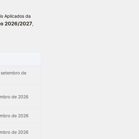
is Aplicados da
TORY
CANDIDATURAS
ivo 2026/2027
,
Processo
Propinas e Taxas
Calendário
Listas de Seriação e de
Colocação
 setembro de
embro de 2026
embro de 2026
embro de 2026