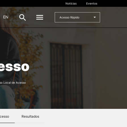
Notícias
Eventos
|
EN
Acesso Rápido
DOCENTES
oladas
Formulários
esso
Artes Visuais
Recursos
Pesquisa Docentes
so Local de Acesso
Acesso
Resultados