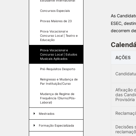
Estudante Internacional
Concursos Especiais
As Candidat
INVESTIGAÇÃO E
Formativ
Provas Maiores de 23
PROJETOS
ESEC, desti
decorrem d
Prova Vocacional e
Concurso Local | Teatro e
Projetos de
Educação
Investigação/Intervenção
Calendá
Prémios e Distinções
Prova Vocacional e
Concurso Local | Estudos
Núcleos de Investigação
AÇÕES
Musicais Aplicados
Laboratório ROBOCORP
Publicações
Pré-Requisitos Desporto
Candidatu
Redes
Reingresso e Mudança de
Arquivo
Par Instituição/Curso
Afixação 
Mudança de Regime de
das Candid
Frequência (Diurno/Pós-
Provisória
Laboral)
Reclamaç
Mestrados
Condições de acesso
Formação Especializada
Decisões 
reclamaçõ
Candidaturas