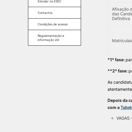
Condições de acesso
Estudar na ESEC
Afixação 
Regulamentação e
Candidaturas
Contactos
informação útil
das Candid
Definitiva
Regulamentação e
Condições de acesso
informação útil
Regulamentação e
informação útil
Matrículas
*1ª fase:
par
**2ª fase:
p
As candidat
atentamente
Depois da c
com a
Tabe
VAGAS 