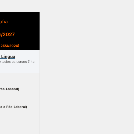
TORY
CANDIDATURAS
afia
Processo
26/2027
Propinas e Taxas
Calendário
 25/3/2026)
Listas de Seriação e de
Colocação
 Língua
 todos os cursos (1) a
Pós-Laboral)
no e Pós-Laboral)