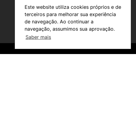
Este website utiliza cookies próprios e de
terceiros para melhorar sua experiência
de navegação. Ao continuar a
navegação, assumimos sua aprovação.
Saber mais
Investigação e Projetos
©2026 Instituto Politécnico de Coimbra. Todos os direitos reservados.
©2026 Instituto Politécnico de Coimbra. Todos os direitos reservados.
Núcleos de Investigação
Laboratório ROBOCORP
Publicações
Redes
Arquivo
Em destaque