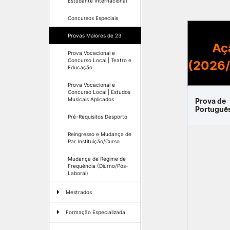
Estudante Internacional
Concursos Especiais
INVESTIGAÇÃO E
Provas Maiores de 23
PROJETOS
Formativ
Aç
Prova Vocacional e
Concurso Local | Teatro e
Projetos de
(2026
Educação
Investigação/Intervenção
Prémios e Distinções
Prova Vocacional e
Concurso Local | Estudos
Núcleos de Investigação
Musicais Aplicados
Prova de
Laboratório ROBOCORP
Portuguê
Publicações
Pré-Requisitos Desporto
Redes
Reingresso e Mudança de
Arquivo
Par Instituição/Curso
Mudança de Regime de
Frequência (Diurno/Pós-
Laboral)
Mestrados
Condições de acesso
Formação Especializada
Candidaturas