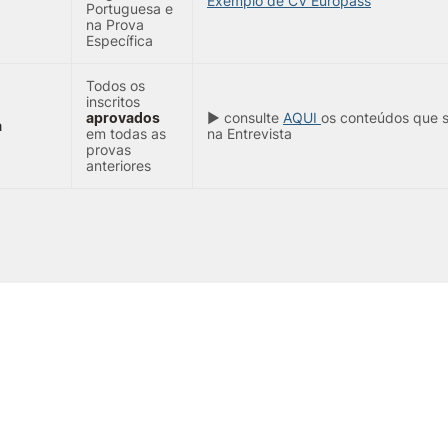
Exemplo de CV Europass
Portuguesa e
na Prova
Específica
Todos os
inscritos
aprovados
► consulte
AQUI
os conteúdos que s
a
em todas as
na Entrevista
provas
anteriores