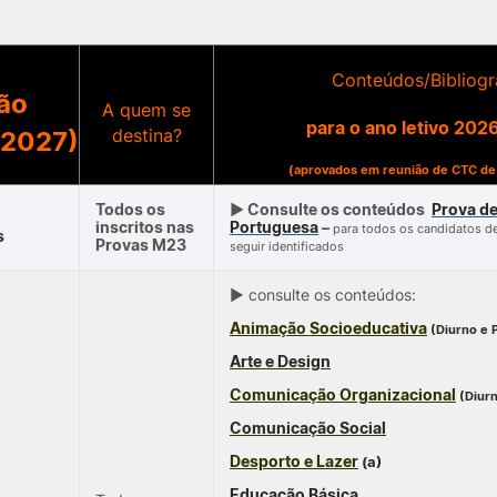
ALUNOS
KNOWLEDGE FAC
Conteúdos/Bibliogr
e Offer
General
ão
A quem se
Bolsas
Pós-Graduações
para o ano letivo 20
destina?
/2027)
Calendários
Formação Especializada
Horários
Microcredenciações
(aprovados em reunião de CTC de
Search
Recursos
Escola de Línguas
Todos os
► Consulte os conteúdos
Prova de
Regulamentos e Despachos
inscritos nas
Portuguesa
–
para todos os candidatos de
s
Estatutos Especiais
Provas M23
seguir identificados
Provedor do Estudante
► consulte os conteúdos:
Animação Socioeducativa
(Diurno e 
Arte e Design
Comunicação Organizacional
(Diur
Comunicação Social
Desporto e Lazer
(a)
Educação Básica