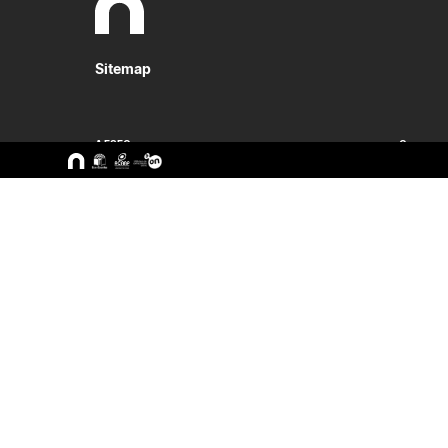
Sitemap
A ESEC
Cursos
Missão e Objetivos
CTeSP
Órgãos de Gestão
Licenciatu
Departamentos
Mestrado
Grupos Científicos e
Pós-Grad
Disciplinares
Formação 
Núcleos de Investigação
Cursos Liv
Serviços
Pessoas
Documentos Estratégicos
ESEC em Números
Contactos / Localização
Alunos
Docentes