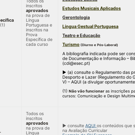
Todos os
inscritos
Estudos Musicais Aplicados
aprovados
na prova de
Gerontologia
ecífica
Língua
(1)
Portuguesa e
Língua Gestual Portuguesa
inscritos na
Prova
Teatro e Educação
Específica de
cada curso
Turismo
(Diurno e Pós-Laboral)
A bibliografia indicada pode ser con
de Documentação e Informação – Bib
(cdi@esec.pt)
► (a) consulte o Regulamento das p
Desporto e Lazer (Regulamento do 
V) – AQUI (a divulgar oportunamente
(1)
Não vão funcionar
as inscrições p
cursos: Comunicação e Design Multim
Todos os
inscritos
aprovados
► consulte
AQUI
os conteúdos que s
na prova de
na Avaliação Curricular
r
Língua