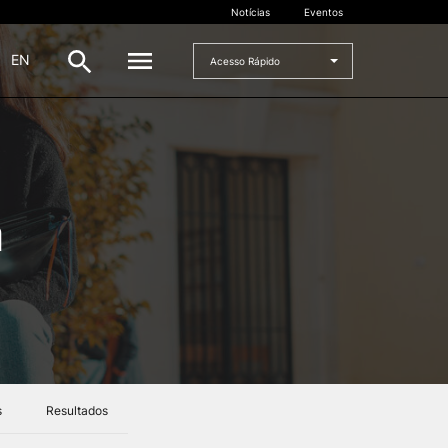
Notícias
Eventos
|
EN
Acesso Rápido
DOCENTES
oladas
Formulários
a
Artes Visuais
Recursos
Pesquisa Docentes
s
Resultados