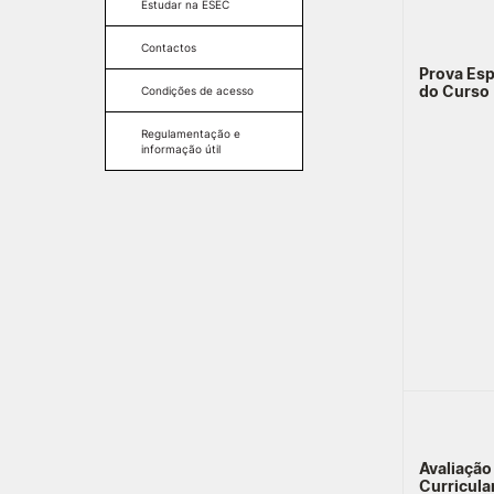
Condições de acesso
Estudar na ESEC
Regulamentação e
Candidaturas
Contactos
informação útil
Prova Esp
Regulamentação e
do Curso
Condições de acesso
informação útil
Regulamentação e
informação útil
Avaliação
Curricula