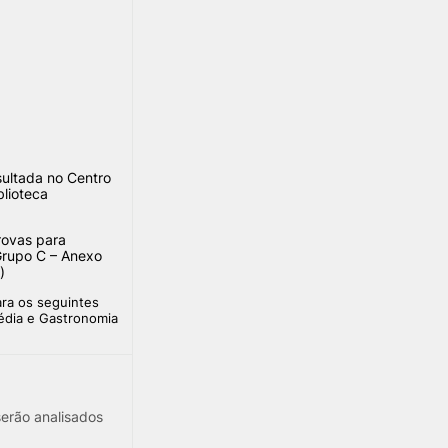
sultada no Centro
lioteca
rovas para
Grupo C – Anexo
)
ara os seguintes
édia e Gastronomia
erão analisados