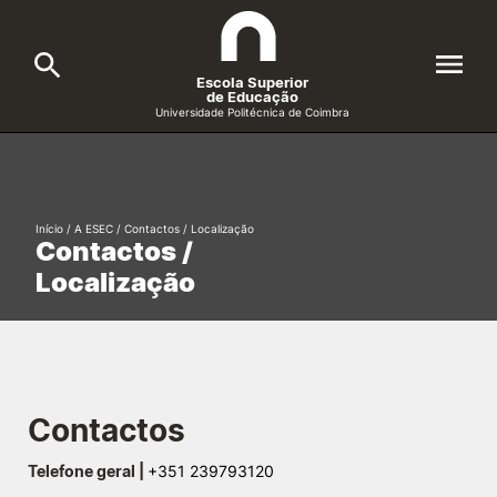
Escola Superior
de Educação
Universidade Politécnica de Coimbra
A ESEC
Search
Cursos
Início
/
A ESEC
/
Contactos / Localização
Contactos /
Formative Offer
General
Localização
Candidatos
Docentes
Search
Investigação e Projetos
Contactos
Telefone geral |
+351 239793120
Alunos