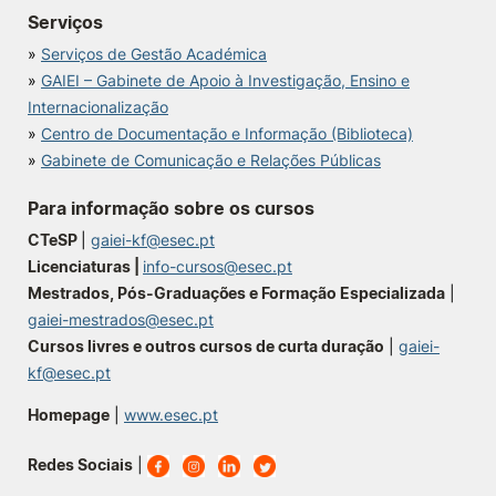
Serviços
Knowledge Factory
»
Serviços de Gestão Académica
»
GAIEI – Gabinete de Apoio à Investigação, Ensino e
Candidaturas
Internacionalização
»
Centro de Documentação e Informação (Biblioteca)
»
Gabinete de Comunicação e Relações Públicas
Para informação sobre os cursos
CTeSP
|
gaiei-kf@esec.pt
Elogio / Sugestão / Reclamação
Contactos
Denúncias
Licenciaturas |
info-cursos@esec.pt
©2026 Instituto Politécnico de Coimbra. Todos os direitos reservados.
Mestrados, Pós-Graduações e Formação Especializada
|
gaiei-mestrados@esec.pt
Cursos livres e outros cursos de curta duração
|
gaiei-
kf@esec.pt
Homepage
|
www.esec.pt
Redes Sociais
|