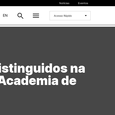
Notícias
Eventos
|
EN
Acesso Rápido
DOCENTES
oladas
Formulários
Artes Visuais
Recursos
istinguidos na
Pesquisa Docentes
 Academia de