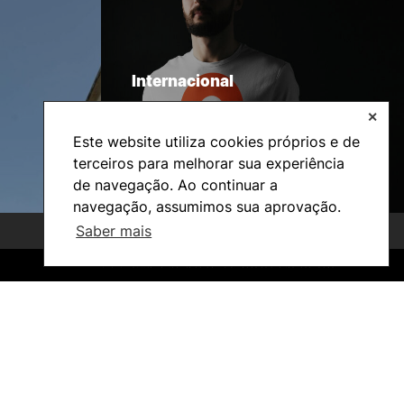
Internacional
✕
Este website utiliza cookies próprios e de
terceiros para melhorar sua experiência
de navegação. Ao continuar a
navegação, assumimos sua aprovação.
Saber mais
©2026 Instituto Politécnico de Coimbra. Todos os direitos reservados.
©2026 Instituto Politécnico de Coimbra. Todos os direitos reservados.
Investigação e Projetos
Núcleos de Investigação