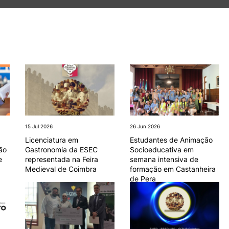
e Offer
General
ALUNOS
KNOWLEDGE FAC
Bolsas
Pós-Graduações
Search
Calendários
Formação Especializada
Horários
Microcredenciações
Recursos
Escola de Línguas
Regulamentos e Despachos
Estatutos Especiais
Provedor do Estudante
15 Jul 2026
26 Jun 2026
Licenciatura em
Estudantes de Animação
ão
Gastronomia da ESEC
Socioeducativa em
e
representada na Feira
semana intensiva de
Medieval de Coimbra
formação em Castanheira
de Pera