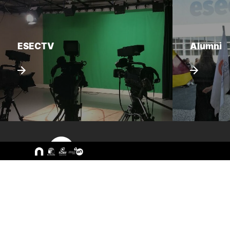
ESECTV
Alumni
Sitemap
A ESEC
Cursos
Missão e Objetivos
CTeSP