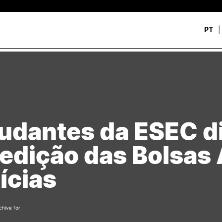
PT
CURSOS
CANDIDATOS
rch
CTeSP
Unidades Curriculares Is
Formação Especializada
CTeSP
Licenciaturas
Licenciaturas
udantes da ESEC d
Mestrados
Mestrados
Microcredenciações
Formação Especializada
 edição das Bolsas
Pós-Graduações
Estudar na ESEC
Contactos
ícias
chive for