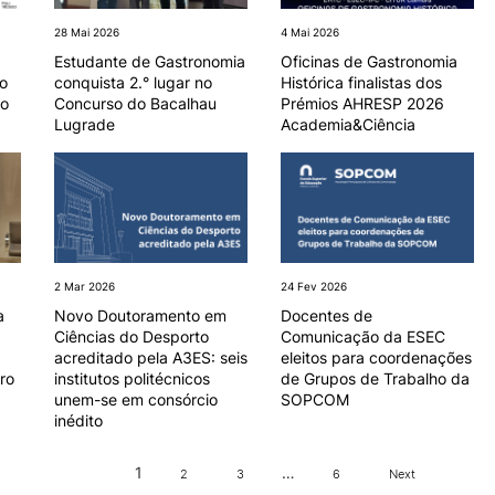
28 Mai 2026
4 Mai 2026
Estudante de Gastronomia
Oficinas de Gastronomia
o
conquista 2.° lugar no
Histórica finalistas dos
to
Concurso do Bacalhau
Prémios AHRESP 2026
Lugrade
Academia&Ciência
2 Mar 2026
24 Fev 2026
a
Novo Doutoramento em
Docentes de
Ciências do Desporto
Comunicação da ESEC
acreditado pela A3ES: seis
eleitos para coordenações
ro
institutos politécnicos
de Grupos de Trabalho da
unem-se em consórcio
SOPCOM
inédito
1
…
2
3
6
Next