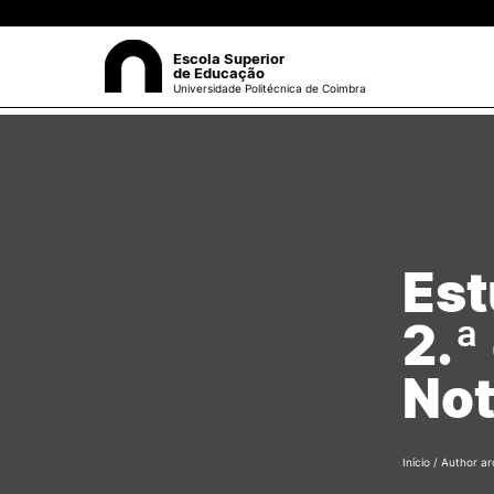
Escola Superior
de Educação
Universidade Politécnica de Coimbra
A ESEC
Sea
Missão e Objetivos
Órgãos de Gestão
Departamentos
Est
Grupos Científicos e
Disciplinares
2.ª
Núcleos de Investigação
Serviços
Not
Pessoas
Documentos Estratégicos
ESEC em Números
Contactos / Localização
Início
/ Author ar