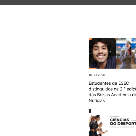
Formativ
INVESTIGAÇÃO E
PROJETOS
Projetos de
Investigação/Intervenção
Prémios e Distinções
Núcleos de Investigação
Laboratório ROBOCORP
Publicações
16 Jul 2026
Redes
Estudantes da ESEC
Arquivo
distinguidos na 2.ª ediç
das Bolsas Academia d
Notícias