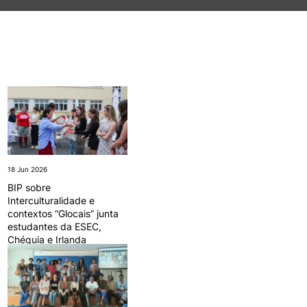
TORY
CANDIDATURAS
Processo
Propinas e Taxas
Calendário
Listas de Seriação e de
Colocação
18 Jun 2026
BIP sobre
Interculturalidade e
contextos “Glocais” junta
estudantes da ESEC,
Chéquia e Irlanda