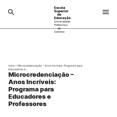
Escola
Superior
de
Educação
Universidade
Politécnica
de
Coimbra
A ESEC
Search
Cursos
Formative Offer
General
Início
/
Microcredenciação – Anos Incríveis: Programa para
Candidatos
Educadores e…
Microcredenciação –
Anos Incríveis:
Docentes
Search
Programa para
Educadores e
Investigação e Projetos
Professores
Alunos