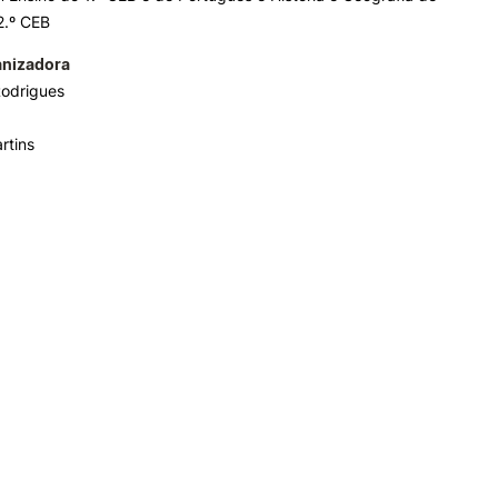
2.º CEB
anizadora
Rodrigues
rtins