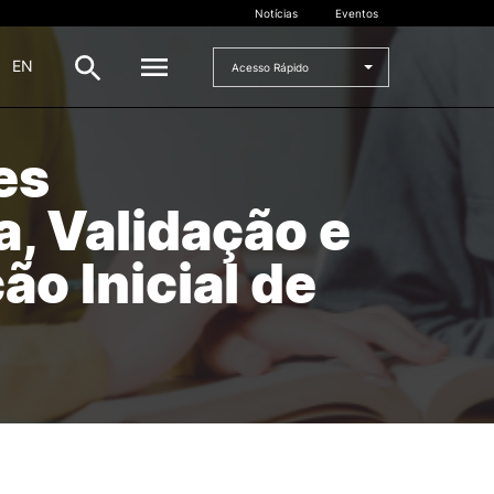
Notícias
Eventos
|
EN
Acesso Rápido
es
DOCENTES
a, Validação e
oladas
Formulários
Artes Visuais
o Inicial de
Recursos
Pesquisa Docentes