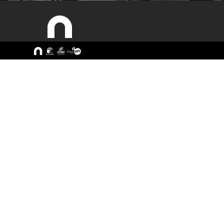
Sitemap
A ESEC
Cursos
Missão e Objetivos
CTeSP
Órgãos de Gestão
Licenciatu
Departamentos
Mestrado
Grupos Científicos e
Pós-Grad
Disciplinares
Formação 
Núcleos de Investigação
Cursos Liv
Serviços
Pessoas
Documentos Estratégicos
ESEC em Números
Contactos / Localização