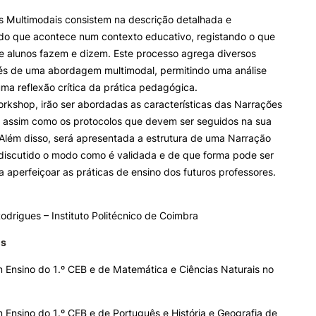
e Offer
General
s Multimodais consistem na descrição detalhada e
 do que acontece num contexto educativo, registando o que
ALUNOS
KNOWLEDGE FAC
e alunos fazem e dizem. Este processo agrega diversos
Search
és de uma abordagem multimodal, permitindo uma análise
Bolsas
Pós-Graduações
ma reflexão crítica da prática pedagógica.
Calendários
Formação Especializada
rkshop, irão ser abordadas as características das Narrações
Horários
Microcredenciações
Recursos
Escola de Línguas
, assim como os protocolos que devem ser seguidos na sua
Regulamentos e Despachos
Além disso, será apresentada a estrutura de uma Narração
Estatutos Especiais
 discutido o modo como é validada e de que forma pode ser
Provedor do Estudante
ra aperfeiçoar as práticas de ensino dos futuros professores.
odrigues – Instituto Politécnico de Coimbra
os
 Ensino do 1.º CEB e de Matemática e Ciências Naturais no
Ensino do 1.º CEB e de Português e História e Geografia de