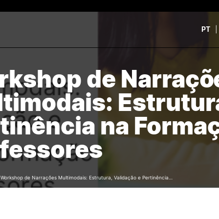
PT
kshop de Narraçõ
CURSOS
CANDIDATOS
rch
timodais: Estrutur
CTeSP
Unidades Curriculares Is
Formação Especializada
CTeSP
tinência na Formaçã
Licenciaturas
Licenciaturas
Mestrados
Mestrados
fessores
Microcredenciações
Formação Especializada
Pós-Graduações
Estudar na ESEC
Contactos
/
Workshop de Narrações Multimodais: Estrutura, Validação e Pertinência…