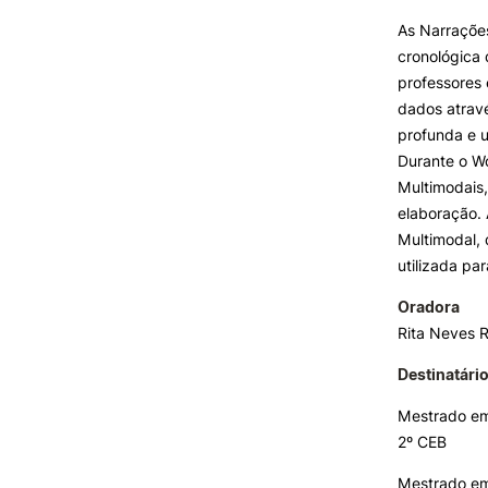
Formativ
As Narraçõe
cronológica
INVESTIGAÇÃO E
PROJETOS
professores 
dados atrav
Projetos de
profunda e u
Investigação/Intervenção
Durante o Wo
Prémios e Distinções
Multimodais
Núcleos de Investigação
elaboração. 
Laboratório ROBOCORP
Multimodal,
Publicações
utilizada pa
Redes
Arquivo
Oradora
Rita Neves R
Destinatári
Mestrado em
2º CEB
Mestrado em 