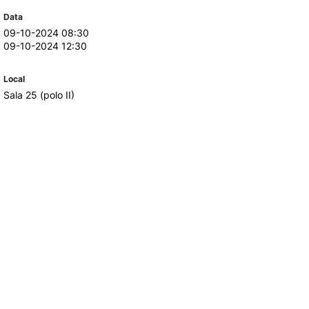
Data
09-10-2024 08:30
TORY
CANDIDATURAS
09-10-2024 12:30
Processo
Local
Propinas e Taxas
Sala 25 (polo II)
Calendário
Listas de Seriação e de
Colocação