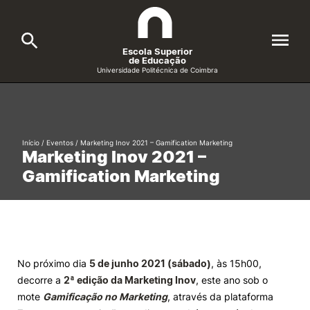
Escola Superior
de Educação
Universidade Politécnica de Coimbra
A ESEC
Search
Cursos
Início
/
Eventos
/
Marketing Inov 2021 – Gamification Marketing
Marketing Inov 2021 –
Formative Offer
General
Gamification Marketing
Candidatos
Docentes
Search
Investigação e Projetos
No próximo dia
5 de junho 2021 (sábado)
, às 15h00,
decorre a
2ª edição da Marketing Inov
, este ano sob o
Alunos
mote
Gamificação no Marketing
, através da plataforma