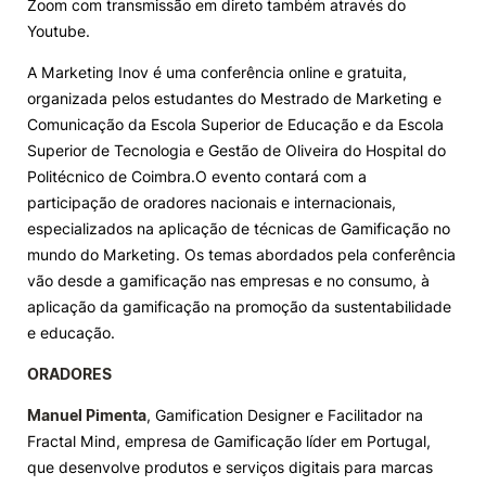
Zoom com transmissão em direto também através do
Youtube.
Knowledge Factory
A Marketing Inov é uma conferência online e gratuita,
organizada pelos estudantes do Mestrado de Marketing e
Candidaturas
Comunicação da Escola Superior de Educação e da Escola
Superior de Tecnologia e Gestão de Oliveira do Hospital do
Politécnico de Coimbra.O evento contará com a
participação de oradores nacionais e internacionais,
especializados na aplicação de técnicas de Gamificação no
Elogio / Sugestão / Reclamação
Contactos
Denúncias
mundo do Marketing. Os temas abordados pela conferência
©2026 Instituto Politécnico de Coimbra. Todos os direitos reservados.
vão desde a gamificação nas empresas e no consumo, à
aplicação da gamificação na promoção da sustentabilidade
e educação.
ORADORES
Manuel Pimenta
, Gamification Designer e Facilitador na
Fractal Mind, empresa de Gamificação líder em Portugal,
que desenvolve produtos e serviços digitais para marcas