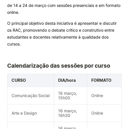
de 14 a 24 de março com sessões presenciais e em formato
Knowledge Factory
online.
O principal objetivo desta iniciativa é apresentar e discutir
Candidaturas
os RAC, promovendo o debate crítico e construtivo entre
estudantes e docentes relativamente à qualidade dos
cursos.
Elogio / Sugestão / Reclamação
Contactos
Denúncias
Calendarização das sessões por curso
©2026 Instituto Politécnico de Coimbra. Todos os direitos reservados.
CURSO
DIA/hora
FORMATO
16 março,
Comunicação Social
Online
15h00
16 março,
Arte e Design
Online
16h30
16 março,