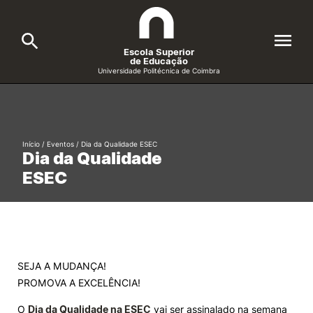
Escola Superior
de Educação
Universidade Politécnica de Coimbra
A ESEC
Search
Cursos
Início
/
Eventos
/
Dia da Qualidade ESEC
Dia da Qualidade
Formative Offer
General
ESEC
Candidatos
Docentes
Search
Investigação e Projetos
SEJA A MUDANÇA!
PROMOVA A EXCELÊNCIA!
Alunos
O
Dia da Qualidade na ESEC
vai ser assinalado na semana