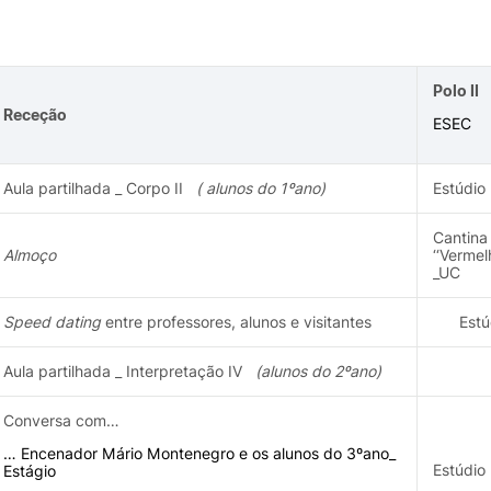
Polo II
Receção
ESEC
Aula partilhada _ Corpo II
( alunos do 1ºano)
Estúdio
Cantina
Almoço
‘‘Vermel
_UC
Speed dating
entre professores, alunos e visitantes
Estúd
Aula partilhada _ Interpretação IV
(
alunos do 2ºano)
Conversa com…
… Encenador Mário Montenegro e os alunos do 3ºano_
Estúdio
Estágio