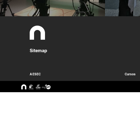
Sitemap
A ESEC
Cursos
Missão e Objetivos
CTeSP
Órgãos de Gestão
Licenciatu
Departamentos
Mestrado
Grupos Científicos e
Pós-Grad
Disciplinares
Formação 
Núcleos de Investigação
Cursos Liv
Serviços
Pessoas
Documentos Estratégicos
ESEC em Números
Contactos / Localização