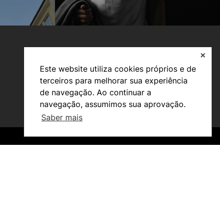
✕
Este website utiliza cookies próprios e de
terceiros para melhorar sua experiência
de navegação. Ao continuar a
navegação, assumimos sua aprovação.
Saber mais
Investigação e Projetos
Núcleos de Investigação
©2026 Instituto Politécnico de Coimbra. Todos os direitos reservados.
©2026 Instituto Politécnico de Coimbra. Todos os direitos reservados.
Laboratório ROBOCORP
Publicações
Redes
Arquivo