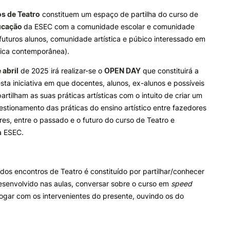
s de Teatro
constituem um espaço de partilha do curso de
ducação
da ESEC com a comunidade escolar e comunidade
ALUNOS
KNOWLEDGE FAC
futuros alunos, comunidade artística e púbico interessado em
e Offer
General
stica contemporânea).
Bolsas
Pós-Graduações
Calendários
Formação Especializada
 abril
de 2025 irá realizar-se o
OPEN DAY
que constituirá a
Horários
Microcredenciações
sta iniciativa em que docentes, alunos, ex-alunos e possíveis
Recursos
Escola de Línguas
Search
artilham as suas práticas artísticas com o intuito de criar um
Regulamentos e Despachos
estionamento das práticas do ensino artístico entre fazedores
Estatutos Especiais
es, entre o passado e o futuro do curso de Teatro e
Provedor do Estudante
a ESEC.
os encontros de Teatro é constituído por partilhar/conhecer
esenvolvido nas aulas, conversar sobre o curso em
speed
ogar com os intervenientes do presente, ouvindo os do