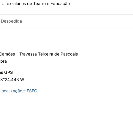
… ex-alunos de Teatro e Educação
Despedida
Camões – Travessa Teixeira de Pascoais
mbra
as GPS
 8°24.443 W
 Localização – ESEC