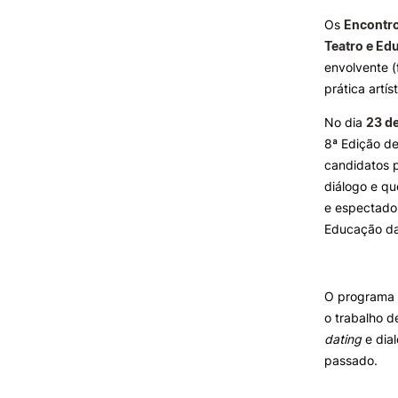
Os
Encontro
Teatro e E
INVESTIGAÇÃO E
PROJETOS
envolvente (
Formativ
prática artí
Projetos de
Investigação/Intervenção
No dia
23 de
Prémios e Distinções
8ª Edição de
Núcleos de Investigação
candidatos p
Laboratório ROBOCORP
diálogo e qu
Publicações
e espectador
Redes
Educação d
Arquivo
O programa d
o trabalho d
dating
e dial
passado.