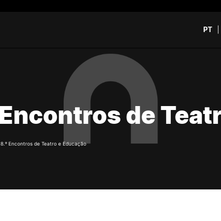
PT
CURSOS
CANDIDATOS
rch
CTeSP
Unidades Curriculares Is
 Encontros de Teat
Formação Especializada
CTeSP
Licenciaturas
Licenciaturas
Mestrados
Mestrados
Microcredenciações
Formação Especializada
/
8.º Encontros de Teatro e Educação
Pós-Graduações
Estudar na ESEC
Contactos