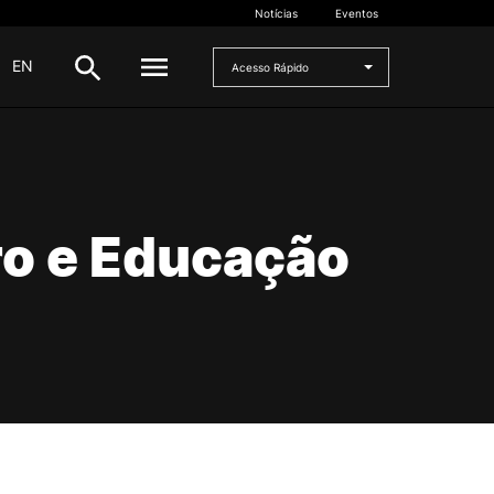
Notícias
Eventos
|
EN
Acesso Rápido
DOCENTES
oladas
Formulários
ro e Educação
Artes Visuais
Recursos
Pesquisa Docentes