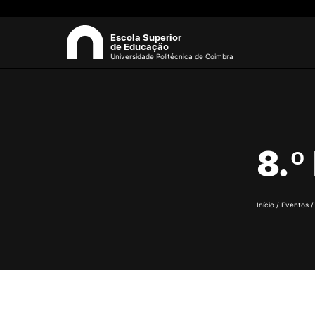
Escola Superior
de Educação
Universidade Politécnica de Coimbra
A ESEC
Sea
Missão e Objetivos
8.º
Órgãos de Gestão
Departamentos
Grupos Científicos e
Disciplinares
Início
/
Eventos
Núcleos de Investigação
Serviços
Pessoas
Documentos Estratégicos
ESEC em Números
Contactos / Localização