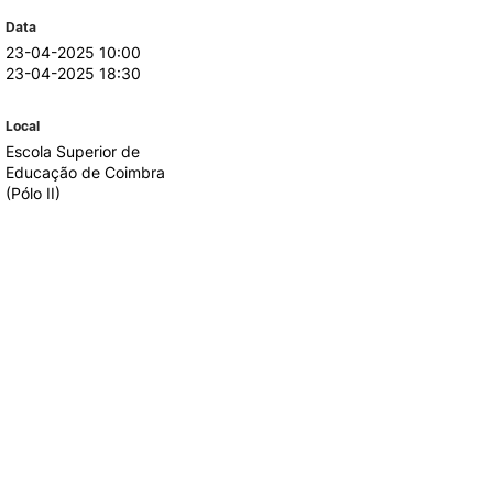
Data
23-04-2025 10:00
TORY
CANDIDATURAS
23-04-2025 18:30
Processo
Local
Propinas e Taxas
Escola Superior de
Calendário
Educação de Coimbra
Listas de Seriação e de
(Pólo II)
Colocação