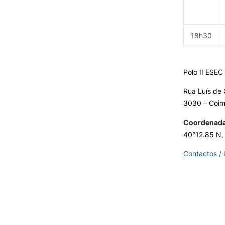
18h30
Polo II ESEC
Rua Luís de 
3030 – Coi
Coordenad
40°12.85 N,
Contactos /