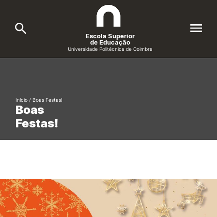
Escola Superior
de Educação
Universidade Politécnica de Coimbra
A ESEC
Search
Cursos
Início
/
Boas Festas!
Boas
Formative Offer
General
Festas!
Candidatos
Docentes
Search
Investigação e Projetos
Alunos