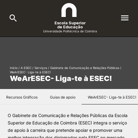
Escola Superior
de Educação
Universidade Politécnica de Coimbra
A ESEC
Search
Cursos
Início
/
A ESEC
/
Serviços
/
Gabinete de Comunicação e Relações Públicas
/
WeArESEC- Liga-te à ESEC!
Formative Offer
General
WeArESEC- Liga-te à ESEC!
Candidatos
Docentes
Recursos Gráficos
Guias de apoio
WeArESEC- Liga-te à ESEC!
Search
Investigação e Projetos
O Gabinete de Comunicação e Relações Públicas da Escola
Superior de Educação de Coimbra (ESEC) integra o serviço
de apoio à carreira que pretende apoiar e promover uma
Alunos
melhor integração dos diplomados pela ESEC no mercado