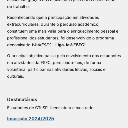
de trabalho.
Knowledge Factory
Reconhecendo que a participação em atividades
extracurriculares, durante o percurso académico,
Candidaturas
constituem uma mais valia para o enriquecimento pessoal e
profissional dos estudantes, foi desenvolvido o programa
denominado
WeArESEC
–
Liga-te à ESEC!
.
O principal objetivo passa pelo envolvimento dos estudantes
em atividades da ESEC, permitindo-lhes, de forma
Elogio / Sugestão / Reclamação
Contactos
Denúncias
voluntária, participar nas atividades letivas, sociais e
©2026 Instituto Politécnico de Coimbra. Todos os direitos reservados.
culturais.
Destinatários
Estudantes de CTeSP, licenciatura e mestrado.
Inscrição 2024/2025