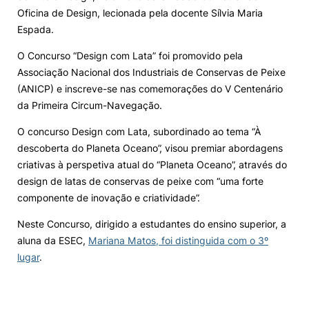
Oficina de Design, lecionada pela docente Sílvia Maria
Knowledge Factory
Espada.
O Concurso “Design com Lata” foi promovido pela
Candidaturas
Associação Nacional dos Industriais de Conservas de Peixe
(ANICP) e inscreve-se nas comemorações do V Centenário
da Primeira Circum-Navegação.
O concurso Design com Lata, subordinado ao tema “À
descoberta do Planeta Oceano”, visou premiar abordagens
Elogio / Sugestão / Reclamação
Contactos
Denúncias
criativas à perspetiva atual do “Planeta Oceano”, através do
©2026 Instituto Politécnico de Coimbra. Todos os direitos reservados.
design de latas de conservas de peixe com
“uma forte
componente de inovação e criatividade”
.
Neste Concurso, dirigido a estudantes do ensino superior, a
aluna da ESEC,
Mariana Matos, foi distinguida com o 3º
lugar
.