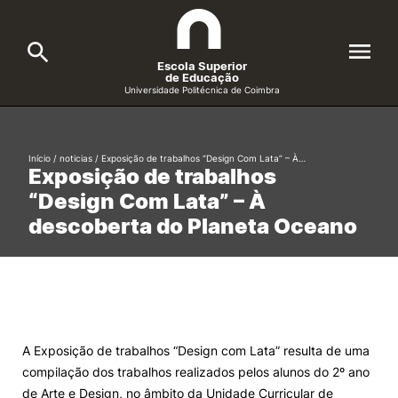
Escola Superior
de Educação
Universidade Politécnica de Coimbra
A ESEC
Search
Início
/
noticias
/
Exposição de trabalhos “Design Com Lata” – À…
Exposição de trabalhos
Cursos
“Design Com Lata” – À
Formative Offer
General
descoberta do Planeta Oceano
Candidatos
Docentes
Search
Investigação e Projetos
A Exposição de trabalhos “Design com Lata” resulta de uma
compilação dos trabalhos realizados pelos alunos do 2º ano
Alunos
de Arte e Design, no âmbito da Unidade Curricular de