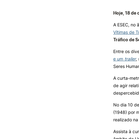
Hoje, 18 de
Formativ
INVESTIGAÇÃO E
PROJETOS
A ESEC, no 
Vítimas de 
Projetos de
Tráfico de 
Investigação/Intervenção
Prémios e Distinções
Entre os div
Núcleos de Investigação
e um
trailer
,
Laboratório ROBOCORP
Seres Huma
Publicações
Redes
A curta-met
Arquivo
de agir rel
despercebid
No dia 10 d
(1948) por m
realizado na
Assista à cu
âmbito da Un