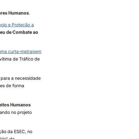
Seres Humanos
.
TORY
CANDIDATURAS
oio e Proteção a
Processo
peu de Combate ao
Propinas e Taxas
Calendário
 uma curta-metragem
Listas de Seriação e de
Colocação
vítima de Tráfico de
o para a necessidade
zes de forma
reitos Humanos
ando no projeto
ação da ESEC, no
ia”, da