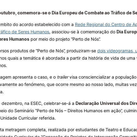
 outubro, comemora-se o Dia Europeu de Combate ao Tr
á
fico de 
e Offer
General
ALUNOS
KNOWLEDGE FAC
âmbito do acordo estabelecido com a
Rede Regional do Centro de Ap
Bolsas
Pós-Graduações
Tráfico de Seres Humanos
, associou-se à comemoração do
Dia Euro
Search
Calendários
Formação Especializada
Seres Humanos
por meio do projeto “Perto de Nós”.
Horários
Microcredenciações
ersos produtos de “Perto de Nós”, produziram-se
dois videogramas,
Recursos
Escola de Línguas
 nos quais a temática é abordada a partir da história de vida de uma 
Regulamentos e Despachos
nos.
Estatutos Especiais
Provedor do Estudante
ragem apresenta o caso, e o
trailer
visa consciencializar a populaçã
ativamente ao fenómeno, que ocorre mesmo ao nosso lado, muitas ve
a.
e dezembro, na ESEC, celebrar-se-á a
Declaração Universal dos Di
eio do Seminário “Perto de Nós – Direitos Humanos em ação”, culmin
 Unidade Curricular referida.
rta metragem completa, realizada por estudantes de Teatro e Educ
idade Curricular de “Conceção de Projetos de Intervenção Comunitár