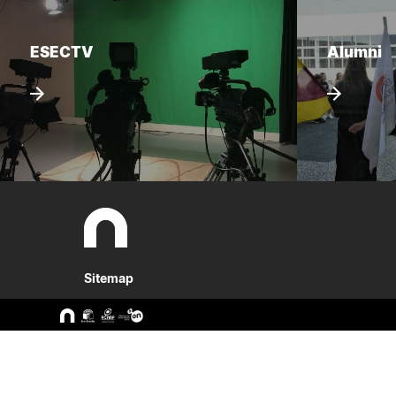
ESECTV
Alumni
Sitemap
A ESEC
Cursos
Missão e Objetivos
CTeSP
Órgãos de Gestão
Licenciatu