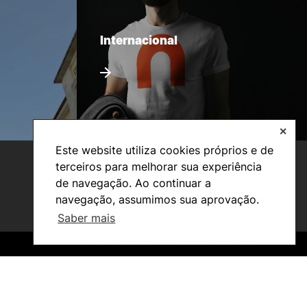
Internacional
✕
Este website utiliza cookies próprios e de
terceiros para melhorar sua experiência
de navegação. Ao continuar a
navegação, assumimos sua aprovação.
Saber mais
©2026 Instituto Politécnico de Coimbra. Todos os direitos reservados.
©2026 Instituto Politécnico de Coimbra. Todos os direitos reservados.
Investigação e Projetos
Núcleos de Investigação
Laboratório ROBOCORP