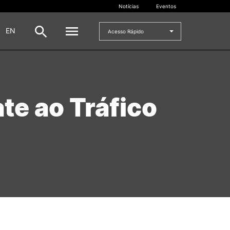
Notícias
Eventos
|
EN
Acesso Rápido
DOCENTES
te ao Tráfico
oladas
Formulários
Artes Visuais
Recursos
Pesquisa Docentes