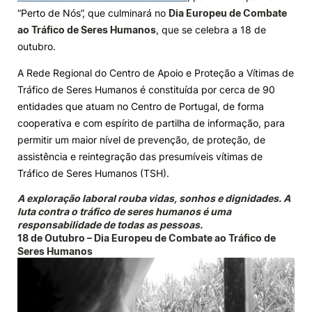
“Perto de Nós”, que culminará no
Dia Europeu de Combate
Knowledge Factory
ao Tr
á
fico de Seres Humanos
, que se celebra a 18 de
outubro.
Candidaturas
A Rede Regional do Centro de Apoio e Proteção a Vítimas de
Tráfico de Seres Humanos é constituída por cerca de 90
entidades que atuam no Centro de Portugal, de forma
cooperativa e com espírito de partilha de informação, para
permitir um maior nível de prevenção, de proteção, de
assistência e reintegração das presumíveis vítimas de
Elogio / Sugestão / Reclamação
Contactos
Denúncias
Tráfico de Seres Humanos (TSH).
©2026 Instituto Politécnico de Coimbra. Todos os direitos reservados.
A exploração laboral rouba vidas, sonhos e dignidades. A
luta contra o tráfico de seres humanos é uma
responsabilidade de todas as pessoas.
18 de Outubro – Dia Europeu de Combate ao Tráfico de
Seres Humanos