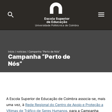
Escola Superior
de Educação
Universidade Politécnica de Coimbra
A ESEC
Search
Cursos
Início
/
noticias
/
Campanha “Perto de Nós”
Campanha “Perto de
Formative Offer
General
Nós”
Candidatos
Docentes
Search
Investigação e Projetos
A Escola Superior de Educação de Coimbra associa-se, mais
uma vez, à
Rede Regional do Centro de Apoio e Proteção a
Alunos
Vítimas de Tráfico de Seres Humanos
, para a Campanha