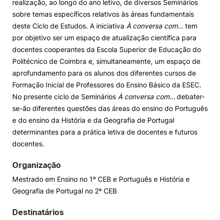
realização, ao longo do ano letivo, de diversos Seminários
sobre temas específicos relativos às áreas fundamentais
Knowledge Factory
deste Ciclo de Estudos. A iniciativa
À conversa com…
tem
por objetivo ser um espaço de atualização científica para
Candidaturas
docentes cooperantes da Escola Superior de Educação do
Politécnico de Coimbra e, simultaneamente, um espaço de
aprofundamento para os alunos dos diferentes cursos de
Formação Inicial de Professores do Ensino Básico da ESEC.
No presente ciclo de Seminários
À conversa com…
debater-
se-ão diferentes questões das áreas do ensino do Português
Elogio / Sugestão / Reclamação
Contactos
Denúncias
e do ensino da História e da Geografia de Portugal
©2026 Instituto Politécnico de Coimbra. Todos os direitos reservados.
determinantes para a prática letiva de docentes e futuros
docentes.
Organização
Mestrado em Ensino no 1º CEB e Português e História e
Geografia de Portugal no 2º CEB
Destinatários