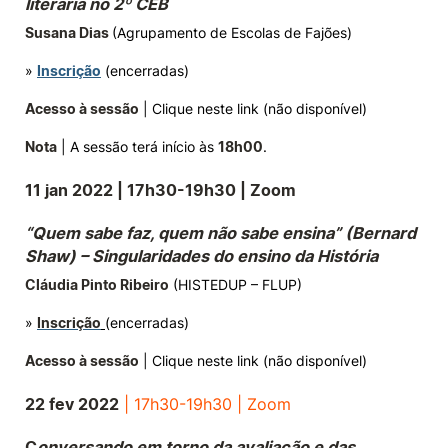
literária no 2º CEB
Susana Dias
(Agrupamento de Escolas de Fajões)
»
Inscrição
(encerradas)
Acesso à sessão
| Clique neste link (não disponível)
Nota
| A sessão terá início às
18h00
.
11 jan 2022 | 17h30-19h30 | Zoom
“Quem sabe faz, quem não sabe ensina” (Bernard
Shaw) – Singularidades do ensino da História
Cláudia Pinto Ribeiro
(HISTEDUP – FLUP)
»
Inscrição
(encerradas)
Acesso à sessão
| Clique neste link (não disponível)
22 fev 2022
| 17h30-19h30 | Zoom
C
onversando em torno da avaliação e das