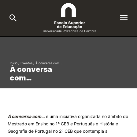
Escola Superior
de Educação
Universidade Politécnica de Coimbra
A ESEC
Search
Cursos
Início
/
Eventos
/
À conversa com…
À conversa
Formative Offer
General
com…
Candidatos
Docentes
Search
Investigação e Projetos
À conversa com…
é uma iniciativa organizada no âmbito do
Mestrado em Ensino no 1º CEB e Português e História e
Alunos
Geografia de Portugal no 2º CEB que contempla a