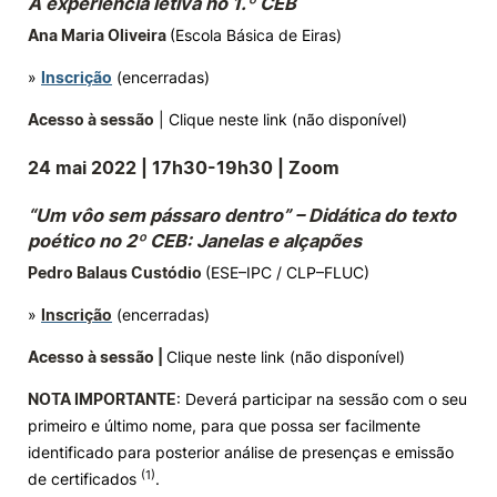
A experiência letiva no 1.º CEB
Ana Maria Oliveira
(Escola Básica de Eiras)
»
Inscrição
(encerradas)
Acesso à sessão
| Clique neste link (não disponível)
24 mai 2022 |
17h30-19h30 | Zoom
“Um vôo sem pássaro dentro” – Didática do texto
poético no 2º CEB: Janelas e alçapões
Pedro Balaus Custódio
(ESE–IPC / CLP–FLUC)
»
Inscrição
(encerradas)
Acesso à sessão |
Clique neste link (não disponível)
NOTA IMPORTANTE
: Deverá participar na sessão com o seu
primeiro e último nome, para que possa ser facilmente
identificado para posterior análise de presenças e emissão
(1)
de certificados
.