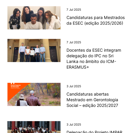
7 Jul 2025
Knowledge Factory
Candidaturas para Mestrados
da ESEC (edição 2025/2026)
Candidaturas
7 Jul 2025
Docentes da ESEC integram
delegação do IPC no Sri
Lanka no âmbito do ICM-
Elogio / Sugestão / Reclamação
Contactos
Denúncias
ERASMUS+
©2026 Instituto Politécnico de Coimbra. Todos os direitos reservados.
3 Jul 2025
Candidaturas abertas
Mestrado em Gerontologia
Social – edição 2025/2027
3 Jul 2025
Delegação do Projeto IMPAR