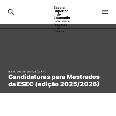
Escola
Superior
de
Educação
Universidade
Politécnica
de
Coimbra
A ESEC
Search
Cursos
Formative Offer
General
Candidatos
Início
/ Author archive for
( 4 )
Candidaturas para Mestrados
Docentes
Search
da ESEC (edição 2025/2026)
Investigação e Projetos
Alunos