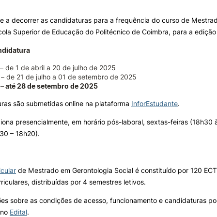
e a decorrer as candidaturas para a frequência do curso de Mestr
ALUNOS
KNOWLEDGE FAC
ola Superior de Educação do Politécnico de Coimbra, para a edição
Search
Bolsas
Pós-Graduações
ndidatura
Calendários
Formação Especializada
– de 1 de abril a 20 de julho de 2025
Horários
Microcredenciações
– de 21 de julho a 01 de setembro de 2025
Recursos
Escola de Línguas
 – até 28 de setembro de 2025
Regulamentos e Despachos
uras são submetidas online na plataforma
InforEstudante
.
Estatutos Especiais
Provedor do Estudante
iona presencialmente, em horário pós-laboral, sextas-feiras (18h30 
30 – 18h20).
icular
de Mestrado em Gerontologia Social é constituído por 120 ECTS
riculares, distribuídas por 4 semestres letivos.
ões sobre as condições de acesso, funcionamento e candidaturas p
 no
Edital
.