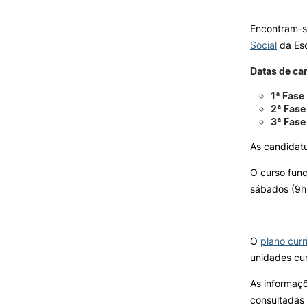
Encontram-s
INVESTIGAÇÃO E
Social
da Esc
PROJETOS
Datas de ca
Projetos de
Investigação/Intervenção
1ª Fase
Prémios e Distinções
2ª Fase
3ª Fase
Núcleos de Investigação
Laboratório ROBOCORP
As candidat
Publicações
Redes
O curso func
Arquivo
sábados (9h
O
plano curr
unidades cur
As informaç
consultadas