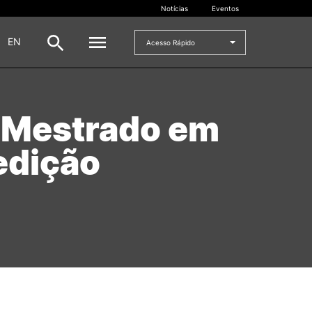
Notícias
Eventos
|
EN
Acesso Rápido
DOCENTES
 Mestrado em
oladas
Formulários
edição
Artes Visuais
Recursos
Pesquisa Docentes