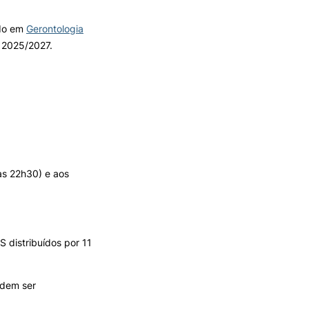
ado em
Gerontologia
TORY
CANDIDATURAS
 2025/2027.
Processo
Propinas e Taxas
Calendário
Listas de Seriação e de
Colocação
às 22h30) e aos
 distribuídos por 11
odem ser