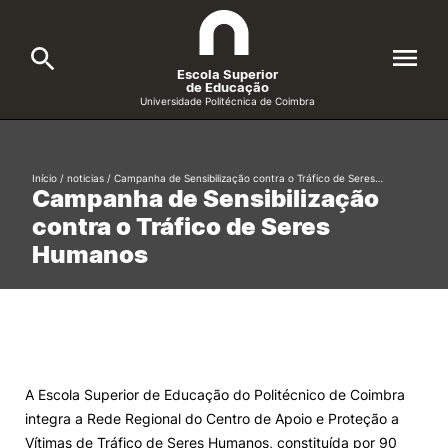
Escola Superior
de Educação
Universidade Politécnica de Coimbra
A ESEC
Search
Início
/
noticias
/
Campanha de Sensibilização contra o Tráfico de Seres…
Campanha de Sensibilização
Cursos
contra o Tráfico de Seres
Formative Offer
General
Humanos
Candidatos
Docentes
Search
Investigação e Projetos
A Escola Superior de Educação do Politécnico de Coimbra
integra a Rede Regional do Centro de Apoio e Proteção a
Alunos
Vítimas de Tráfico de Seres Humanos, constituída por 90