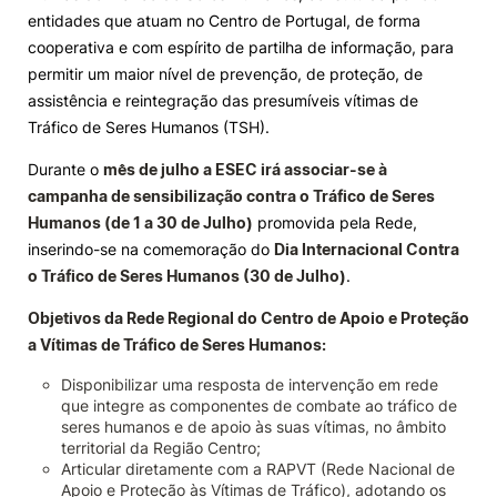
entidades que atuam no Centro de Portugal, de forma
Knowledge Factory
cooperativa e com espírito de partilha de informação, para
permitir um maior nível de prevenção, de proteção, de
assistência e reintegração das presumíveis vítimas de
Candidaturas
Tráfico de Seres Humanos (TSH).
Durante o
mês de julho a ESEC irá associar-se à
campanha de sensibilização contra o Tráfico de Seres
Humanos (de 1 a 30 de Julho)
promovida pela Rede,
inserindo-se na comemoração do
Elogio / Sugestão / Reclamação
Contactos
Dia Internacional Contra
Denúncias
o Tráfico de Seres Humanos (30 de Julho)
.
©2026 Instituto Politécnico de Coimbra. Todos os direitos reservados.
Objetivos da Rede Regional do Centro de Apoio e Proteção
a Vítimas de Tráfico de Seres Humanos:
Disponibilizar uma resposta de intervenção em rede
que integre as componentes de combate ao tráfico de
seres humanos e de apoio às suas vítimas, no âmbito
territorial da Região Centro;
Articular diretamente com a RAPVT (Rede Nacional de
Apoio e Proteção às Vítimas de Tráfico), adotando os