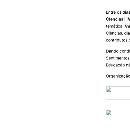
Entre os dias
INVESTIGAÇÃO E
Ciências | I
PROJETOS
Formativ
temática
Tra
Ciências, di
Projetos de
Investigação/Intervenção
contributos 
Prémios e Distinções
Dando contin
Núcleos de Investigação
Sentimentos 
Laboratório ROBOCORP
Educação não
Publicações
Redes
Organizaçã
Arquivo