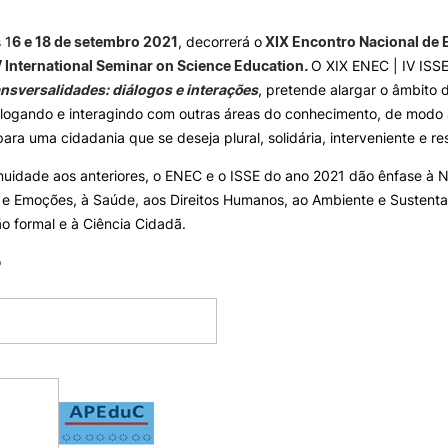
 1
6 e 18 de setembro 2021
, decorrerá o
XIX Encontro Nacional de
ALUNOS
KNOWLEDGE FAC
V International Seminar on Science Education
.
O XIX ENEC | IV ISS
e Offer
General
nsversalidades: diálogos e interações
, pretende alargar o âmbito
Bolsas
Pós-Graduações
alogando e interagindo com outras áreas do conhecimento, de modo 
Calendários
Formação Especializada
para uma cidadania que se deseja plural, solidária, interveniente e r
Horários
Microcredenciações
Search
Recursos
Escola de Línguas
uidade aos anteriores, o ENEC e o ISSE do ano 2021 dão ênfase à N
Regulamentos e Despachos
e Emoções, à Saúde, aos Direitos Humanos, ao Ambiente e Sustentabi
Estatutos Especiais
 formal e à Ciência Cidadã.
Provedor do Estudante
o