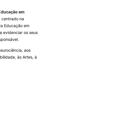
 Educação em
TORY
CANDIDATURAS
E centrado na
 da Educação em
Processo
a evidenciar os seus
Propinas e Taxas
esponsável.
Calendário
Listas de Seriação e de
eurociência, aos
Colocação
lidade, às Artes, à