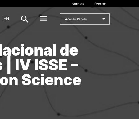
Notícias
Eventos
|
EN
Acesso Rápido
acional de
DOCENTES
| IV ISSE –
oladas
Formulários
Artes Visuais
 on Science
Recursos
Pesquisa Docentes