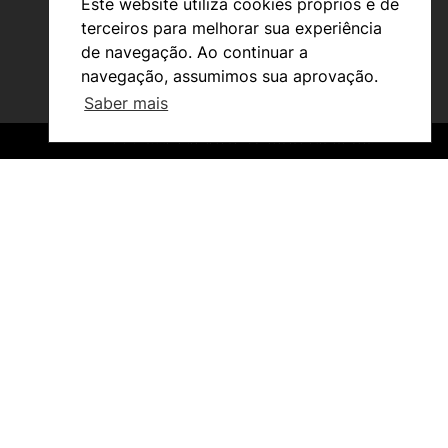
Este website utiliza cookies próprios e de
terceiros para melhorar sua experiência
de navegação. Ao continuar a
navegação, assumimos sua aprovação.
Saber mais
Investigação e Projetos
©2026 Instituto Politécnico de Coimbra. Todos os direitos reservados.
©2026 Instituto Politécnico de Coimbra. Todos os direitos reservados.
Núcleos de Investigação
Laboratório ROBOCORP
Publicações
 e dispositivos móveis – o
Redes
Arquivo
oimbra como ferramenta para
cias
 Castelo
Em destaque
Notícias