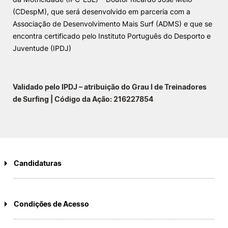
(CDespM), que será desenvolvido em parceria com a
Knowledge Factory
Associação de Desenvolvimento Mais Surf (ADMS) e que se
encontra certificado pelo Instituto Português do Desporto e
Candidaturas
Juventude (IPDJ)
Validado pelo IPDJ – atribuição do Grau I de Treinadores
de Surfing | Código da Ação: 216227854
Elogio / Sugestão / Reclamação
Contactos
Denúncias
©2026 Instituto Politécnico de Coimbra. Todos os direitos reservados.
Candidaturas
Sem candidaturas a decorrer
Condições de Acesso