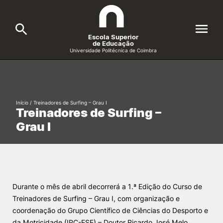
Escola Superior
de Educação
Universidade Politécnica de Coimbra
A ESEC
Search
Cursos
Início
/
Treinadores de Surfing – Grau I
Treinadores de Surfing –
Formative Offer
General
Grau I
Candidatos
Docentes
Search
Investigação e Projetos
Durante o mês de abril decorrerá a 1.ª Edição do Curso de
Treinadores de Surfing – Grau I, com organização e
coordenação do Grupo Científico de Ciências do Desporto e
Alunos
da Motricidade (IPC-ESE) – Doutor Ricardo José Melo