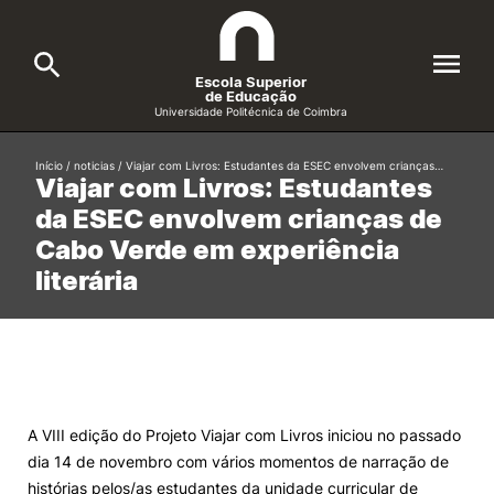
Escola Superior
de Educação
Universidade Politécnica de Coimbra
A ESEC
Início
/
noticias
/
Viajar com Livros: Estudantes da ESEC envolvem crianças…
Search
Viajar com Livros: Estudantes
da ESEC envolvem crianças de
Cursos
Cabo Verde em experiência
Formative Offer
General
literária
Candidatos
Docentes
Search
Investigação e Projetos
A VIII edição do Projeto Viajar com Livros iniciou no passado
dia 14 de novembro com vários momentos de narração de
Alunos
histórias pelos/as estudantes da unidade curricular de