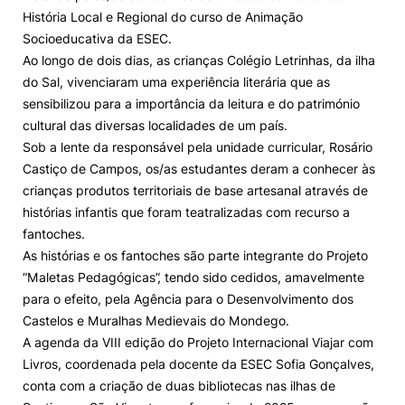
História Local e Regional do curso de Animação
Knowledge Factory
Socioeducativa da ESEC.
Ao longo de dois dias, as crianças Colégio Letrinhas, da ilha
do Sal, vivenciaram uma experiência literária que as
Candidaturas
sensibilizou para a importância da leitura e do património
cultural das diversas localidades de um país.
Sob a lente da responsável pela unidade curricular, Rosário
Castiço de Campos, os/as estudantes deram a conhecer às
crianças produtos territoriais de base artesanal através de
Elogio / Sugestão / Reclamação
Contactos
Denúncias
histórias infantis que foram teatralizadas com recurso a
©2026 Instituto Politécnico de Coimbra. Todos os direitos reservados.
fantoches.
As histórias e os fantoches são parte integrante do Projeto
“Maletas Pedagógicas”, tendo sido cedidos, amavelmente
para o efeito, pela Agência para o Desenvolvimento dos
Castelos e Muralhas Medievais do Mondego.
A agenda da VIII edição do Projeto Internacional Viajar com
Livros, coordenada pela docente da ESEC Sofia Gonçalves,
conta com a criação de duas bibliotecas nas ilhas de