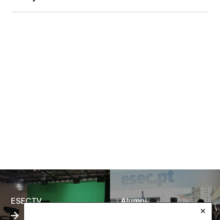
ESECTV
Alumni
✕