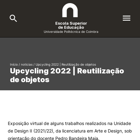
Escola Superior
de Educação
Universidade Politécnica de Coimbra
A ESEC
Search
Cursos
Início
/
noticias
/
Upcycling 2022 | Reutilização de objetos
Upcycling 2022 | Reutilização
Formative Offer
General
de objetos
Candidatos
Docentes
Search
Investigação e Projetos
Exposição virtual de alguns trabalhos realizados na Unidade
de Design II (2021/22), da licenciatura em Arte e Design, sob
Alunos
orientação do docente Pedro Bandeira Maia.