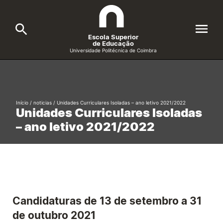
Escola Superior
de Educação
Universidade Politécnica de Coimbra
A ESEC
Search
Cursos
Início
/
noticias
/
Unidades Curriculares Isoladas – ano letivo 2021/2022
Unidades Curriculares Isoladas
Formative Offer
General
– ano letivo 2021/2022
Candidatos
Docentes
Search
Investigação e Projetos
Candidaturas de
13 de setembro a 31
Alunos
de outubro 2021