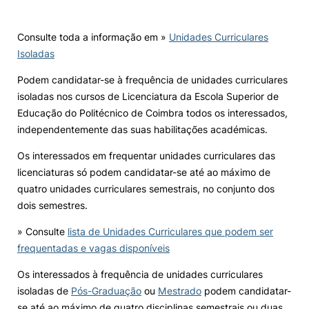
Knowledge Factory
Consulte toda a informação em »
Unidades Curriculares
Isoladas
Candidaturas
Podem candidatar-se à frequência de unidades curriculares
isoladas nos cursos de Licenciatura da Escola Superior de
Educação do Politécnico de Coimbra todos os interessados,
independentemente das suas habilitações académicas.
Elogio / Sugestão / Reclamação
Contactos
Denúncias
Os interessados em frequentar unidades curriculares das
licenciaturas só podem candidatar-se até ao máximo de
©2026 Instituto Politécnico de Coimbra. Todos os direitos reservados.
quatro unidades curriculares semestrais, no conjunto dos
dois semestres.
» Consulte
lista de Unidades Curriculares que podem ser
frequentadas e vagas disponíveis
Os interessados à frequência de unidades curriculares
isoladas de
Pós-Graduação
ou
Mestrado
podem candidatar-
se até ao máximo de quatro disciplinas semestrais ou duas