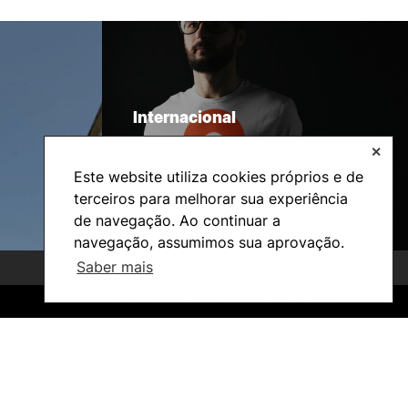
Internacional
✕
Este website utiliza cookies próprios e de
terceiros para melhorar sua experiência
de navegação. Ao continuar a
navegação, assumimos sua aprovação.
Saber mais
©2026 Instituto Politécnico de Coimbra. Todos os direitos reservados.
©2026 Instituto Politécnico de Coimbra. Todos os direitos reservados.