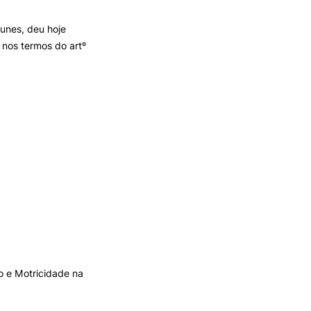
unes, deu hoje
TORY
CANDIDATURAS
 nos termos do artº
Processo
Propinas e Taxas
Calendário
Listas de Seriação e de
Colocação
 e Motricidade na