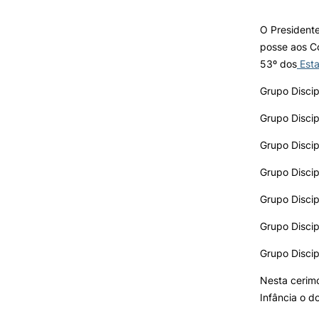
O Presidente
INVESTIGAÇÃO E
posse aos Co
PROJETOS
53º dos
Esta
Projetos de
Grupo Discip
Investigação/Intervenção
Prémios e Distinções
Grupo Discip
Núcleos de Investigação
Grupo Discip
Laboratório ROBOCORP
Publicações
Grupo Discip
Redes
Arquivo
Grupo Discip
Grupo Discip
Grupo Discip
Nesta cerim
Infância o d