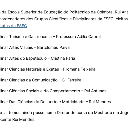
 da Escola Superior de Educação do Politécnico de Coimbra, Rui Ant
Search
ALUNOS
KNOWLEDGE FAC
ordenadores dos Grupos Científicos e Disciplinares da ESEC, eleitos
tutos da ESEC
.
Bolsas
Pós-Graduações
Calendários
Formação Especializada
linar Turismo e Gastronomia – Professora Adilia Cabral
Horários
Microcredenciações
linar Artes Visuais – Bartolomeu Paiva
Recursos
Escola de Línguas
Regulamentos e Despachos
linar Artes do Espetáculo – Cristina Faria
Estatutos Especiais
Provedor do Estudante
linar Ciências Naturais e Exatas – Filomena Teixeira
linar Ciências da Comunicação – Gil Ferreira
linar Ciências Sociais e do Comportamento – Rui Antunes
linar Das Ciências do Desporto e Motricidade – Rui Mendes
ónia tomou ainda posse como Diretor de curso do Mestrado em Jogo
ocente Rui Mendes.