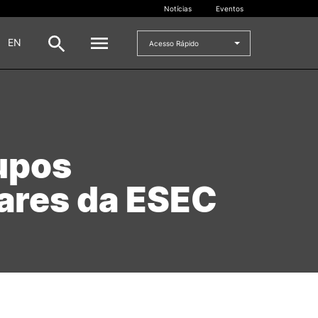
Notícias
Eventos
|
EN
Acesso Rápido
DOCENTES
oladas
Formulários
upos
Artes Visuais
Recursos
nares da ESEC
Pesquisa Docentes