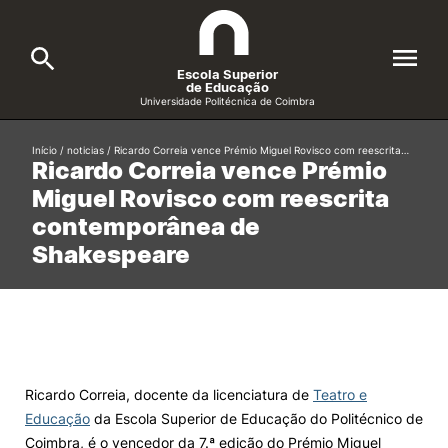
Escola Superior
de Educação
Universidade Politécnica de Coimbra
A ESEC
Início
/
noticias
/
Ricardo Correia vence Prémio Miguel Rovisco com reescrita…
Search
Ricardo Correia vence Prémio
Miguel Rovisco com reescrita
Cursos
contemporânea de
Formative Offer
General
Shakespeare
Candidatos
Docentes
Search
Investigação e Projetos
Ricardo Correia, docente da licenciatura de
Teatro e
Educação
da Escola Superior de Educação do Politécnico de
Alunos
Coimbra, é o vencedor da 7.ª edição do Prémio Miguel