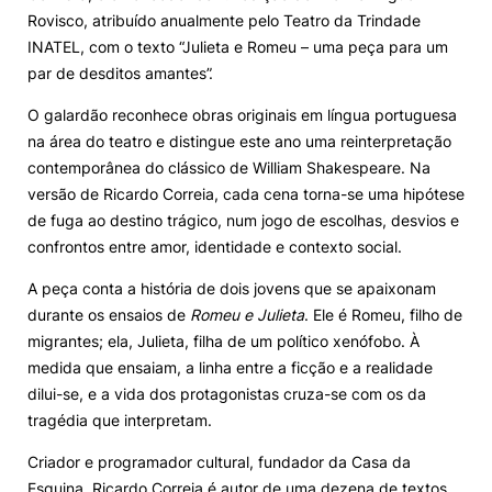
Rovisco, atribuído anualmente pelo Teatro da Trindade
Knowledge Factory
INATEL, com o texto “Julieta e Romeu – uma peça para um
par de desditos amantes”.
Candidaturas
O galardão reconhece obras originais em língua portuguesa
na área do teatro e distingue este ano uma reinterpretação
contemporânea do clássico de William Shakespeare. Na
versão de Ricardo Correia, cada cena torna-se uma hipótese
de fuga ao destino trágico, num jogo de escolhas, desvios e
confrontos entre amor, identidade e contexto social.
Elogio / Sugestão / Reclamação
Contactos
Denúncias
©2026 Instituto Politécnico de Coimbra. Todos os direitos reservados.
A peça conta a história de dois jovens que se apaixonam
durante os ensaios de
Romeu e Julieta
. Ele é Romeu, filho de
migrantes; ela, Julieta, filha de um político xenófobo. À
medida que ensaiam, a linha entre a ficção e a realidade
dilui-se, e a vida dos protagonistas cruza-se com os da
tragédia que interpretam.
Criador e programador cultural, fundador da Casa da
Esquina, Ricardo Correia é autor de uma dezena de textos