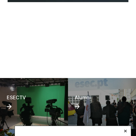
ESECTV
Alumni
✕