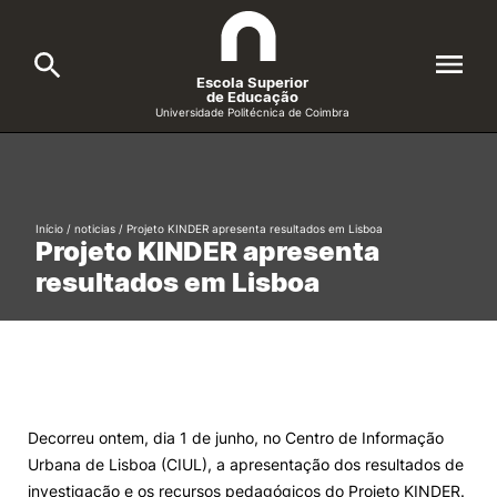
Escola Superior
de Educação
Universidade Politécnica de Coimbra
A ESEC
Search
Cursos
Início
/
noticias
/
Projeto KINDER apresenta resultados em Lisboa
Projeto KINDER apresenta
Formative Offer
General
resultados em Lisboa
Candidatos
Docentes
Search
Investigação e Projetos
Decorreu ontem, dia 1 de junho, no Centro de Informação
Urbana de Lisboa (CIUL), a apresentação dos resultados de
Alunos
investigação e os recursos pedagógicos do Projeto KINDER.