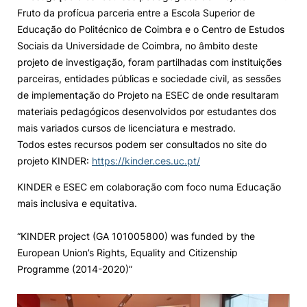
Fruto da profícua parceria entre a Escola Superior de
Knowledge Factory
Educação do Politécnico de Coimbra e o Centro de Estudos
Sociais da Universidade de Coimbra, no âmbito deste
projeto de investigação, foram partilhadas com instituições
Candidaturas
parceiras, entidades públicas e sociedade civil, as sessões
de implementação do Projeto na ESEC de onde resultaram
materiais pedagógicos desenvolvidos por estudantes dos
mais variados cursos de licenciatura e mestrado.
Todos estes recursos podem ser consultados no site do
Elogio / Sugestão / Reclamação
Contactos
Denúncias
projeto KINDER:
https://kinder.ces.uc.pt/
©2026 Instituto Politécnico de Coimbra. Todos os direitos reservados.
KINDER e ESEC em colaboração com foco numa Educação
mais inclusiva e equitativa.
⠀⠀⠀⠀⠀⠀⠀⠀⠀⠀
“KINDER project (GA 101005800) was funded by the
European Union’s Rights, Equality and Citizenship
Programme (2014-2020)”