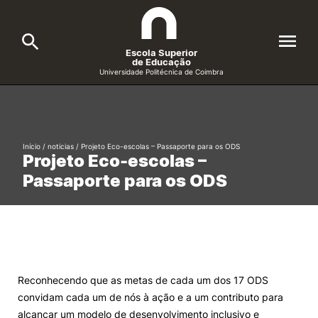
Escola Superior
de Educação
Universidade Politécnica de Coimbra
A ESEC
Search
Cursos
Início
/
noticias
/
Projeto Eco-escolas – Passaporte para os ODS
Projeto Eco-escolas –
Formative Offer
General
Passaporte para os ODS
Candidatos
Docentes
Search
Investigação e Projetos
Reconhecendo que as metas de cada um dos 17 ODS
convidam cada um de nós à ação e a um contributo para
Alunos
alcançar um modelo de desenvolvimento inclusivo e