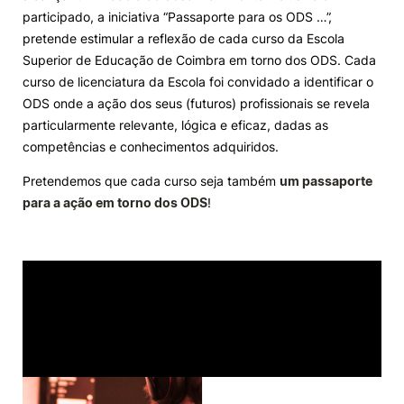
participado, a iniciativa “Passaporte para os ODS …”,
Knowledge Factory
pretende estimular a reflexão de cada curso da Escola
Superior de Educação de Coimbra em torno dos ODS. Cada
curso de licenciatura da Escola foi convidado a identificar o
Candidaturas
ODS onde a ação dos seus (futuros) profissionais se revela
particularmente relevante, lógica e eficaz, dadas as
competências e conhecimentos adquiridos.
Pretendemos que cada curso seja também
um passaporte
para a ação em torno dos ODS
Elogio / Sugestão / Reclamação
!
Contactos
Denúncias
©2026 Instituto Politécnico de Coimbra. Todos os direitos reservados.